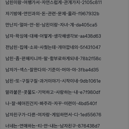
남친이랑-여행가서-자연스럽게-관계가지-2105c811
자기방에-연인과의-돈-관련-문제-올라-f967932b
만난지-얼마-안-된-남친이랑-자녀-계-da405ca5
남자-왁싱에-대해-어떻게-생각해생각보-aa438d63
전남친-집에-소파-사줬는데-개아깝네의-5f431047
남친-좀-편해지니까-말-함부로하게되네-78b2f58c
남자가-섹스-잘한다의-기준이-머야-야-3fba4d35
남친-또-구질구질-과거이야기-시작이네-9db1061e
말라붙은-콧물도-기억하고-사랑하는-내-e7f980df
나-잘-헤어진건지-봐주라-자꾸-미련이-4bd540f
남자친구가-다른-여자랑-게임하면서-디-1ed55676
너네는-연애하는-티-안-내는-남자친구-876438d7