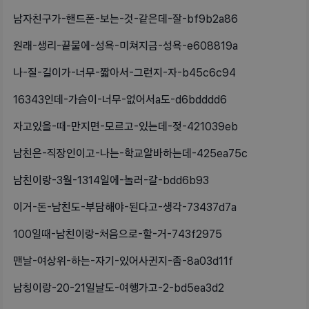
남자친구가-핸드폰-보는-것-같은데-잘-bf9b2a86
원래-생리-끝물에-성욕-미쳐지금-성욕-e608819a
나-질-길이가-너무-짧아서-그런지-자-b45c6c94
16343인데-가슴이-너무-없어서a도-d6bdddd6
자고있을-때-만지면-모르고-있는데-젖-421039eb
남친은-직장인이고-나는-학교알바하는데-425ea75c
남친이랑-3월-1314일에-놀러-갈-bdd6b93
이거-돈-남친도-부담해야-된다고-생각-73437d7a
100일때-남친이랑-처음으로-할-거-743f2975
맨날-여상위-하는-자기-있어사귄지-좀-8a03d11f
남칭이랑-20-21일날도-여행가고-2-bd5ea3d2