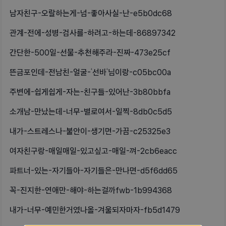
남자친구-오랄하는게-넘-좋아사실-난-e5b0dc68
관계-전에-성병-검사를-하려고-하는데-86897342
간단한-500일-선물-추천해주라-진짜-473e25cf
뜬금포인데-전남친-얼굴-‘선바‘님이랑-c05bc00a
주변에-쉽게쉽게-자는-친구들-있어난-3b80bbfa
소개남-만났는데-너무-별로여서-일찍-8db0c5d5
내가-스트레스나-불안이-생기면-가끔-c25325e3
여자친구랑-매일매일-있고싶고-매일-껴-2cb6eacc
파트너-있는-자기들아-자기들은-만나면-d5f6dd65
꼭-진지한-연애만-해야-하는걸까fwb-1b994368
내가-너무-예민한거였나올-겨울되자마자-fb5d1479