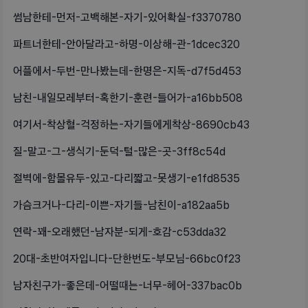
썸남한테-먼저-고백해본-자기-있어확실-f3370780
파트너한테-안아달라고-하명-이상해-관-1dcec320
어플에서-두번-만나봤는데-한명은-지독-d7f5d453
남친-내일모레부터-혹한기-훈련-들어가-a16bb508
여기서-착상혈-걱정하는-자기들에게착상-8690cb43
질-말고-그-생식기-둔덕-털-많은-곳-3ff8c54d
절벽에-함몰유두-있고-다리짧고-못생기-e1fd8535
가슴크거나-다리-이쁜-자기들-남친이-a182aa5b
연락-꽤-오래했던-남자분-되게-호감-c53dda32
20대-초반여자입니다-단한번도-부모님-66bc0f23
남자친구가-좋은데-어떨때는-너무-헤어-337bac0b