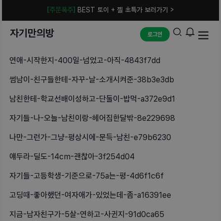
[주문폭주]
BEST 토이 + 젤 초특가 보러가기 >
자기만의방
로그인
연애-시작한지-400일-넘었고-아직-4843f7dd
썸남이-친구들한테-자꾸-날-소개시켜준-38b3e3db
남친한테-학교선배이성하고-단둘이-밥먹-a372e9d1
자기들-나-오늘-남친이랑-헤어짐한달밖-8e229698
나만-그런가-그냥-평상시에-문득-남친-e79b6230
얘두라-딜도-14cm-괜찮아-3f254d04
자기들-고등학생-기준으로-75a는-평-4d6f1c6f
고딩때-좋아했던-여자애가-있었는데-좀-a16391ee
지금-남자친구가-5살-연하고-사귄지-91d0ca65