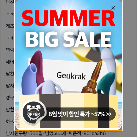
남친-사이즈-14면-큰거니-내-눈엔-93a52aad
ㄱㅊ-우선순위-8b3a923f
레즈-바이-자기들아-여자친구나-아님-17d5ce7d
ㅇㅕ성-상위는-어떻게-하는걸까…그냥-90b4516
연락-문제로-서운해본-자기들-있어상대-6609ccd0
헤어지고-나니까-자존감-뚝뚝-떨어진다-ea6195ab
남친-옆에-붙어있다가-흥분해서-귀-빨-eef30c89
남자친구랑-싸움-우울해-cc6b016b
경구피임약-먹는데-임신하는-경우가-진-fb8e5b98
남친한테-돈-빌려도-될까-나는-취준생-30d333db
하-예정일-지나지도-않았는데-불안하네-7c8a11b6
남자친구랑-500일-넘었고크게-싸운적-901da3b6