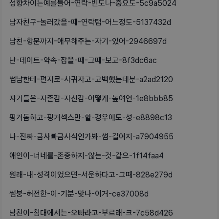
성향차이는예를들어-연락-빈도나-중요도-5c9a5024
남자친구-놀러갔을-때-연락텀-어느정도-5137432d
남친-항문까지-애무해주는-자기-있어-2946697d
난-데이트-약속-잡을-때-그때-보고-8f3dc6ac
썸남한테-편지로-사귀자고-고백했는데분-a2ad2120
쟈기들은-자존감-자신감-어떻게-높여연-1e8bbb85
핑거돔하고-핑거섹스만-할-경우에도-성-e8898c13
나-진짜-금사빠금사식인가봐-썸-길어지-a7904955
애인이-너네를-존중하지-않는-것-같으-1f14faa4
원래-내-성격이었으면-서운하다고-그때-828e279d
썸붕-허전한-이-기분-맞나-이거-ce37008d
남친이-침대에서는-오빠라고-부르래-크-7c58d426