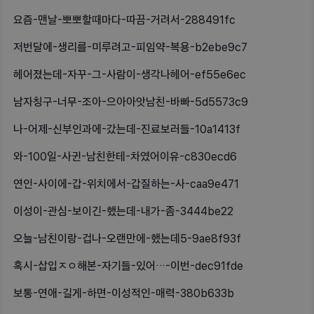
요즘-맨날-뽀뽀할때마다-따끔-거려서-288491fc
저번달에-생리를-미루려고-피임약-복용-b2ebe9c7
헤어졌는데-자꾸-그-사람이-생각나헤어-ef55e6ec
남자칭구-너무-조아-으아아앗남친-바빠-5d5573c9
나-어제-신부인과에-갔는데-진료보러들-10a1413f
와-100일-사귄-남친한테-차였어이유-c830ecd6
연인-사이에-갑-위치에서-갑질하는-사-caa9e471
이성이-관심-보이긴-했는데-내가-좀-3444be22
오늘-남친이랑-겁나-오랜만에-했는데5-9ae8f93f
혹시-삽입ㅈㅇ해본-자기들-있어…-이번-dec91fde
보통-연애-길게-하면-이성적인-매력-380b633b