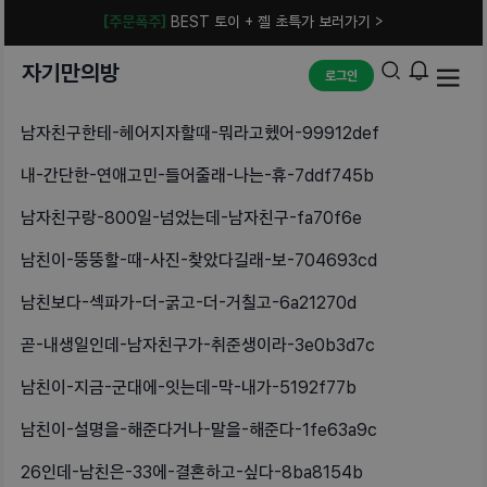
[주문폭주]
BEST 토이 + 젤 초특가 보러가기 >
자기만의방
로그인
남자친구한테-헤어지자할때-뭐라고헸어-99912def
내-간단한-연애고민-들어줄래-나는-휴-7ddf745b
남자친구랑-800일-넘었는데-남자친구-fa70f6e
남친이-뚱뚱할-때-사진-찾았다길래-보-704693cd
남친보다-섹파가-더-굵고-더-거칠고-6a21270d
곧-내생일인데-남자친구가-취준생이라-3e0b3d7c
남친이-지금-군대에-잇는데-막-내가-5192f77b
남친이-설명을-해준다거나-말을-해준다-1fe63a9c
26인데-남친은-33에-결혼하고-싶다-8ba8154b