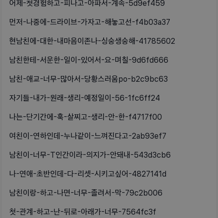
어제-첫경험하고-피나고-아파서-계속-5d9ef459
먼저-나중에-드라이브-가자고-해놓고선-f4b03a37
현남친에-대한-내마음이존나-싱숭생숭해-41785602
남친한테-서운한-일이-있어서-요-며칠-9d6fd666
남친-애교-너무-많아서-당황스러움po-b2c9bc63
자기들-내가-원래-생리-예정일이-56-1fc6ff24
나는-단기간에-훅-살찌고-생리-안-한-f4717f00
여친이-연하인데-누나같이-느껴진다고-2ab93ef7
남친이-너무-T인간이라-의지가-안돼내-543d3cb6
나-연애-초반인데-다-리셋-시키고싶어-4827141d
남친이랑-하고-나면-너무-졸려서-막-79c2b006
첫-관계-하고-난-뒤로-아래가-너무-7564fc3f