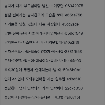
남자가-자기-부모님이랑-남친-보여주면-96342075
점점-변해가는-남자친구의-모습을-보며-e65fe756
자기들은-남친-있는데-다른-사람한테-43dd2ade
남친-진짜-진짜-대화하기-재미업써진짜-b59cf549
남자친구가-사소한거-너무-기억못할때-810e3f3f
남자친구도-나도-모솔이였다가-첨-사겼-8331f553
모텔-가본적-없는데-대실이랑-숙박-보-1be44c00
흑흑30살에-두번째-연애하는데-넘-어-59a6b0bf
연애고자인데-도와줘연락한-지는-일주일-ad8d510
전남친이-먼저-연락와서-계속-연락하다-22c7c850
술담배-다-안하는-남자-유니콘이야그렇-fa1071bf