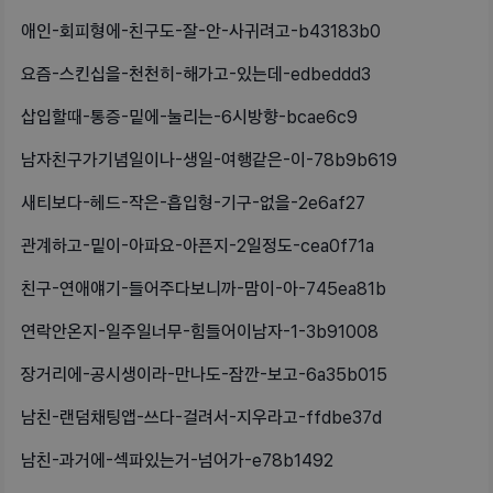
애인-회피형에-친구도-잘-안-사귀려고-b43183b0
요즘-스킨십을-천천히-해가고-있는데-edbeddd3
삽입할때-통증-밑에-눌리는-6시방향-bcae6c9
남자친구가기념일이나-생일-여행같은-이-78b9b619
새티보다-헤드-작은-흡입형-기구-없을-2e6af27
관계하고-밑이-아파요-아픈지-2일정도-cea0f71a
친구-연애얘기-들어주다보니까-맘이-아-745ea81b
연락안온지-일주일너무-힘들어이남자-1-3b91008
장거리에-공시생이라-만나도-잠깐-보고-6a35b015
남친-랜덤채팅앱-쓰다-걸려서-지우라고-ffdbe37d
남친-과거에-섹파있는거-넘어가-e78b1492