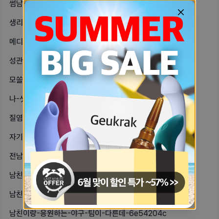
썸남-새끼가-애매하게-굴어서-무슨-사-53f64a79
생리-예정일이-다가왔는데도-생리를-하-cba2f5ad
메디큐브-pdrn-쓰고나서내피부-남친-a92f06bc
성관계를-안-한-지-1년이-다-되어가-153ba59
모쏠-탈출해써-ㅎㅎㅎㅎㅎ사귄지-3일째-7a5384a6
나-샛노랑형광-분비물이-색이-휴지로-17a7f141
질염증상인지-도와주세요-ㅠㅠㅠ질-내부-fa8d7f4c
자기방에서-첨느끼는건데섹파관계인-사람-b6afc899
전남친한테-어제-답이왔는데내가-밖이여-1ff9e8fb
남친-피부-안좋은-자기들-있어남친-피-1aa47a36
남친이-같이-잘때-항상-팔베게-해주는-36ed2b88
남친이랑-응원하는-야구-팀이-다른데-6e54204c