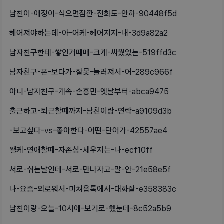
남친이-애정이-식으면잠깐-전화도-안하-90448f5d
헤어져야하는데-아-어케-헤어지지-내-3d9a82a2
남자친구한테-쌓인거때매-크게-싸웠었는-519ffd3c
남자친구-폰-보다가-잘못-눌러져서-어-289c966f
아니-남자친구-계속-손흥민-옛날부터-abca9475
출근하고-퇴근할때까지-남친이랑-연락-a9109d3b
-보고싶다-vs-좋아한다-어떤-단어가-42557ae4
왤케-연애할때-자존심-세우지는-나-ecf10ff
서로-쉬는날인데-서로-만나자고-말-안-21e58e5f
나-요즘-외로워서-미쳐옵톡에서-대화잘-e358383c
남친이랑-오늘-10시에-보기로-했눈데-8c52a5b9