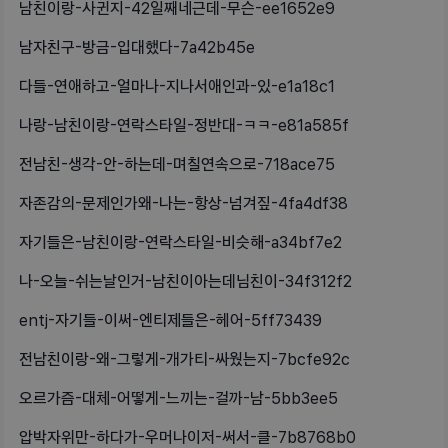
남친이랑-사귄지-42일째네근데-무슨-ee1652e9
남자친구-방금-입대했다-7a42b45e
다들-연애하고-얼마나-지나서애인과-있-e1a18c1
나랑-남친이랑-연락스타일-정반대-ㅋㅋ-e81a585f
전남친-생각-안-하는데-며칠연속으로-718ace75
자존감의-문제인가왜-나는-항상-넘겨짚-4fa4df38
자기들은-남친이랑-연락스타일-비슷해-a34bf7e2
나-오늘-쉬는날인거-남친이아는데님친이-34f312f2
entj-자기들-이써-엔티제들은-헤어-5ff73439
전남친이랑-왜-그렇게-개가티-싸웠는지-7bcfe92c
오르가즘-대체-어떻게-느끼는-걸까-남-5bb3ee5
압박자위만-하다가-우머나이저-써서-클-7b8768b0