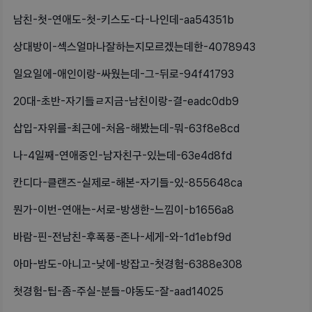
남친-첫-연애도-첫-키스도-다-나인데-aa54351b
상대방이-섹스얼마나잘하는지모르겠는데한-4078943
일요일에-애인이랑-싸웠는데-그-뒤로-94f41793
20대-초반-자기들ㄹ지금-남친이랑-결-eadc0db9
삽입-자위를-최근에-처음-해봤는데-뭐-63f8e8cd
나-4일째-연애중인-남자친구-있는데-63e4d8fd
칸디다-클랜즈-실제로-해본-자기들-있-855648ca
뭔가-이번-연애는-서로-방생한-느낌이-b1656a8
바람-핀-전남친-후폭풍-존나-세게-와-1d1ebf9d
아마-밤도-아니고-낮에-방잡고-첫경험-6388e308
첫경험-팁-좀-주실-분들-야동도-잘-aad14025