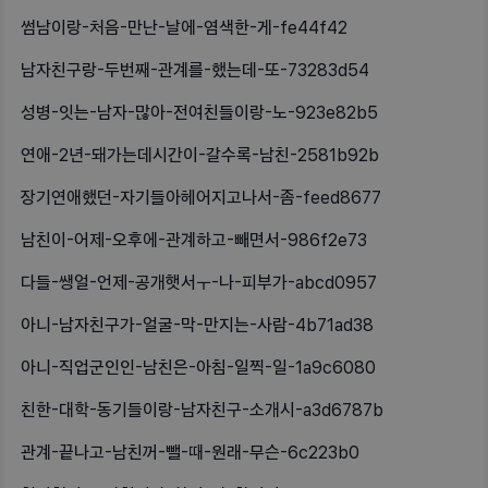
썸남이랑-처음-만난-날에-염색한-게-fe44f42
남자친구랑-두번째-관계를-했는데-또-73283d54
성병-잇는-남자-많아-전여친들이랑-노-923e82b5
연애-2년-돼가는데시간이-갈수록-남친-2581b92b
장기연애했던-자기들아헤어지고나서-좀-feed8677
남친이-어제-오후에-관계하고-빼면서-986f2e73
다들-쌩얼-언제-공개햇서ㅜ-나-피부가-abcd0957
아니-남자친구가-얼굴-막-만지는-사람-4b71ad38
아니-직업군인인-남친은-아침-일찍-일-1a9c6080
친한-대학-동기들이랑-남자친구-소개시-a3d6787b
관계-끝나고-남친꺼-뺄-때-원래-무슨-6c223b0