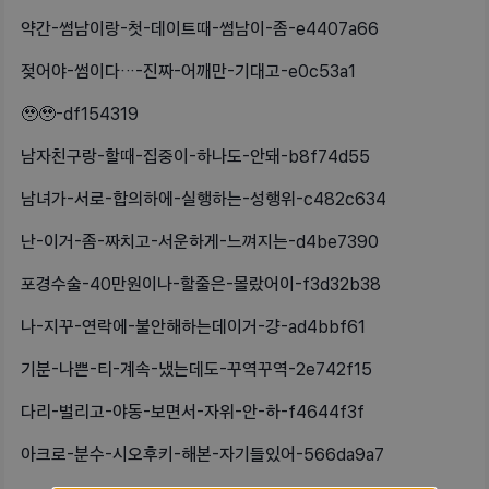
약간-썸남이랑-첫-데이트때-썸남이-좀-e4407a66
젖어야-썸이다…-진짜-어깨만-기대고-e0c53a1
🥹🥹-df154319
남자친구랑-할때-집중이-하나도-안돼-b8f74d55
남녀가-서로-합의하에-실행하는-성행위-c482c634
난-이거-좀-짜치고-서운하게-느껴지는-d4be7390
포경수술-40만원이나-할줄은-몰랐어이-f3d32b38
나-지꾸-연락에-불안해하는데이거-걍-ad4bbf61
기분-나쁜-티-계속-냈는데도-꾸역꾸역-2e742f15
다리-벌리고-야동-보면서-자위-안-하-f4644f3f
아크로-분수-시오후키-해본-자기들있어-566da9a7