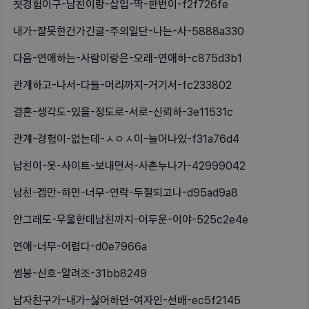
첫경험이구-남친이랑-삽입-딱-한번이-f2f726fe
내가-잘못한건가긴글-주의일단-나는-사-5888a330
다음-연애하는-사람이랑은-오래-연애하-c875d3b1
관계하고-나서-다들-머리까지-거기서-fc233802
결혼-생각도-있을-정도로-서로-신뢰하-3e11531c
관계-경험이-없는데-ㅅㅇㅅ이-늘어나있-f31a76d4
남친이-옷-사이트-보내면서-사촌누나가-42999042
남친-겜만-하면-너무-연락-두절되고나-d95ad9a8
안그래도-우울한데남친까지-어두운-이야-525c2e4e
연애-너무-어렵다-d0e7966a
썸붕-신호-알려조-31bb8249
남자친구가-내가-싫어하던-여자인-선배-ec5f2145