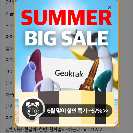
안녕자기들-저번에-첫경험에-hpv-자-82677319
지금-좀-권태기인지-정-떨어진건지-모-2a823604
자기들아-나-파트너-정리했어-나는-상-812bad0a
아까-했는데-또하고-싶네병인가-b1fde440
잘가라-왕고추…-어떤뇬한테-쓰고-있을-dba85d91
자기들ㅜㅜ-여성상위-자세-할-때-어떻-8bfd7b13
150일-조금-넘었는데시간-갖기로-했-275c601
남자친구-꼬츄-부르는-애칭들-궁금해우-1085388f
다-잊었다-생각했는데-이상하게-점점-6c27c5a8
남친이-썸초반에-나이-속인게-마음에-257f7cb1
자기들-어떻게-해야할질-모르겠어선생님-73a1376
남친이랑-한달에-한번-할까말까-하는데-ae17f2a2