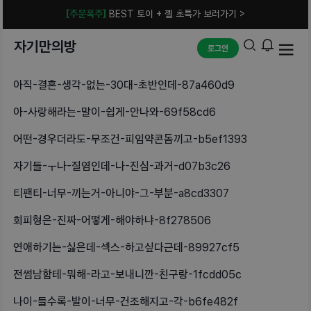
[주문폭주]
BEST 토이 + 젤 초특가 보러가기 >
자기만의방
로그인
아직-결혼-생각-없는-30대-초반인데-87a460d9
아-사랑해라는-말이-쉽게-안나와-69f58cd6
어떤-경우더라도-무조건-피임약콘돔끼고-b5ef1393
자기들-ㅜ나-질염인데-나-진심-과거-d07b3c26
티팬티-너무-끼는거-아니야-그-부분-a8cd3307
회피형은-진짜-어떻게-해야하냐-8f278506
연애하기는-싫은데-섹스-하고싶다근데-89927cf5
전썸남함테-뭐해-라고-보내니깐-친구랑-1fcdd05c
나이-들수록-발이-너무-건조해지고-각-b6fe482f