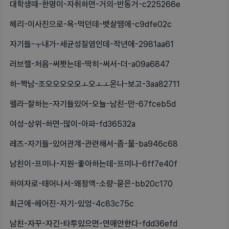
대학생때-한명이-자취하면-거의-반동거-c225266e
혜리-이사진으로-욕-먹던데-뱃살땜에-c9dfe02c
자기들-ㅜ내가-세균성질염인데-작년에-2981aa61
러브젤-처음-써봣는데-딱히-써서-더-a09a6847
하-짝남-조오오오오오ㅗ오ㅗㅗ온나-보고-3aa82711
펠라-잘하는-자기들있어-오늘-남친-만-67fceb5d
여성-상위-하면-많이-아파-fd36532a
레즈-자기들-있어관계-관련해서-좀-물-ba946c68
남친이-프미나-지원-좋아하는데-프미나-6ff7e40f
하여자로-태어나서-왜정액-소량-묻은-bb20c170
최근에-헤어진-자기-있엉-4c83c75c
남친-자꾸-자긴-타투있으면-연애안한다-fdd36efd