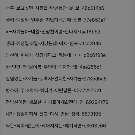
너무-보고싶던-사람을-반년동안-못-보-48d0f4d6
생리-예정일-일주일-지났다최근에-스트-77e853a7
하-자기들아-내일-전남친이랑-만나서-faaf8b52
생리-예정일-3일-지났는데-어제-원포-af1c2846
남친이-찌찌가-상감대라고-하는데-ㅅㅅ-c8c6f93e
한-번만-더-물어봄-주변에-퀴어가-많-4ee285d1
질염있는-자기들-ㅜ혹시-완치한-자기들-2785d5c5
평소에-주-2회씩-하다가-이번달은-이-a7227521
전남친이랑-재회한-자기들아재회전에-연-89294f79
내가-정떨어져서-찼고-다시-만날-생각-6873195
싸운-적이-없는데-헤어지자는-얘기하면-d3518c66