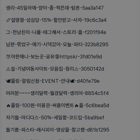
생리-45일차에-양이-좀-적은데-탐폰-5aa3a147
🥖설명절-성심당-15%-할인받고-사쟈-19c6c3a4
그-전남친이-나를-태그해서-스토리-올-f201f94e
남편-묶었구-애기-시댁갔어-오늘-파티-323b8295
🍑야한애니-보는곳-공유🔞httpskr-3fd01e9d
⚠️설-기념야동사이트-모음집-정리⚠️-3050142d
🕊️플링-알림신청-EVENT-안내🕊️-d40fe79e
여러분~~~~생리달력-월경달력-생리어-8854c5f4
🔥플링-100원-이용권-써클이벤트🔥플-5c6bea5d
자기들-아디다스-50%-세일함-코드입-5ba9bef
들기름-파스타-레시피이-영상을-참고했-d81b1295