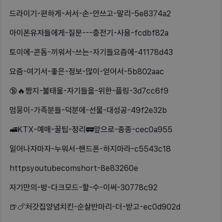
드라이기-편하게-서서-손-안쓰고-말리-5e8374a2
아이폰유저들에게-질문---충전기-사용-fcdbf82a
토이에-콘돔-끼워서-쓰는-자기들요즘에-41178d43
요즘-여기서-좋은-정보-많이-얻어서-5b802aac
🔞🔥짬지-불태울-자기들을-위한-플링-3d7cc6f9
멈뭉이-가족분들-덕분에-선물-대성공-49f2e32b
🚅KTX-예매-꿀팁-정리🚃앞으로-종종-cec0a955
일어나자마자-누워서-핸드폰-하지마라-c5543c18
httpsyoutubecomshort-8e83260e
자기만의-방-다크모드-할-수-이써-30778c92
🍺🍗처갓집양념치킨-순살반마리-더-받고-ec0d902d