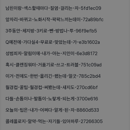
남친이랑-섹스할때마다-질염-걸리는-자-5fd1ec09
앞자리-바뀌고-노화시작-팍팍느끼는데이-72a89bfc
3주동안-체지방-3키로-뺀-방법나-투-96f9efb5
Q예전에-가다실4-무료로-맞았는데-가-e3b1602a
성범죄자-알림이에-내가-아는-지인이-6e3d8172
혹시-클렌징워터-거품기로-쓰고-트러블-751c09ad
이거-전에도-한번-올리긴-했는데-얼굿-785c2bd4
월경컵-꿀팁-월경컵-써봤는데-새지도-270cd6bf
다들-손톱이나-발톱이-노랗게-되는게-3700e616
오늘의-팁은-내가-어쩌다-알게-된-자-8860d533
콜레올로지-알약-먹는-자기들-있어하루-27266305