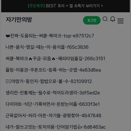
[주문폭주]
BEST 토이 + 젤 초특가 보러가기 >
자기만의방
로그인
❤️진짜-도움되는-써클-북마크-top-e97512c7
나쁜-음식-땡길-때는-이-음식을-f65c3836
써클-북마크🔥꾸금-모음🔥-해피타임즐길-266c3151
플링-이용권-쿠폰코드-등록-하는-곳앱-4e83d8ea
❤️‍🔥야망가-동인지-합법으로-볼-수-82109912
생리전-진통제는-필수로-먹어도라생리-3df5ed2e
다이어트-식단-기록하면서-돈받는어플-6633f3e1
근육없어서-허리-아픈-자기들-광명찾아-4847848
내가-잘쓰고잇는-토익의용-단어암기법👍-8d8463ac