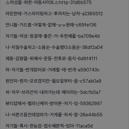
⚠️여성을-위한-야동사이트⚠️http-31d6b575
여친한테-가스라이팅하고-후려치는-남자-a23855f2
언니들-가드름-어떻게-없애-ㅠㅠ원래-c69fef36
자기들-여성-청결제-좋은-거-추천해줄-ba709e4d
나-치질수술하고-소음순-수술했다소음순-38df2a04
체중-감량을-위해서-운동-전후로-음식-6d9f4111
와-자기들-번개장터로-거래할-때-번개-a590743c
원인이-뭔지-모르겠지만-월요일부터-음-c57ab0a9
하-자꾸-브라끈이-내려가는데-왜이러는-5dcfb0a7
뷰티샵애서-멜라닌케어-받아본-자기-있-59362997
나-서른즈음인데엄마가-가게를-하셔-잘-28e44b55
자기들-혹시-한능검-접수해본적-있어-11aca5d