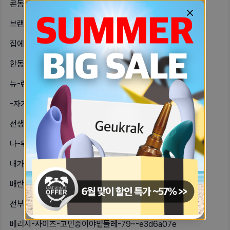
콘돔-들고다니기-애매했는데아주-좋은-70203ccd
브랜드별-파데쿠션-호수-뭐살지-고민될-72f60882
집에서-투썸-아이스박스-만들기🍰내-최-75238c35
한동안-자기방-못-들어왔는데-알람-계-18dbd3a0
뉴-랜덤-쿠폰-2개-떴어-뭔지는-모르-76c68cce
-자기들-다이소에-어퓨-티트리-스팟-6d4fa404
선생님등-ㅜㅜㅜㅠㅠ제가-사파리-시크릿-519a5cd1
나-무디라는-어플-추천하러-왔어감정에-3b015192
내가-남자에-대해-20대에-알았더라면-5bec542a
배란기때마다-찾는-나만의-아늑한-쓰레-2aa16e44
전부터-자궁경부암은-왜-성경험이-없으-2a0c258a
베리시-사이즈-고민중이야밑둘레-79~-e3d6a07e