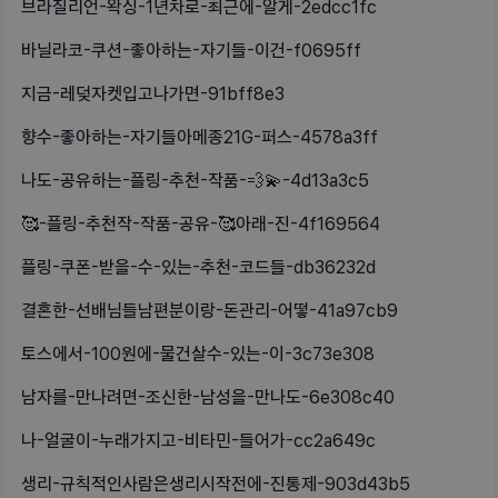
브라질리언-왁싱-1년차로-최근에-알게-2edcc1fc
바닐라코-쿠션-좋아하는-자기들-이건-f0695ff
지금-레덪자켓입고나가면-91bff8e3
향수-좋아하는-자기들아메종21G-퍼스-4578a3ff
나도-공유하는-플링-추천-작품-💨💫-4d13a3c5
🥰-플링-추천작-작품-공유-🥰아래-진-4f169564
플링-쿠폰-받을-수-있는-추천-코드들-db36232d
결혼한-선배님들남편분이랑-돈관리-어떻-41a97cb9
토스에서-100원에-물건살수-있는-이-3c73e308
남자를-만나려면-조신한-남성을-만나도-6e308c40
나-얼굴이-누래가지고-비타민-들어가-cc2a649c
생리-규칙적인사람은생리시작전에-진통제-903d43b5