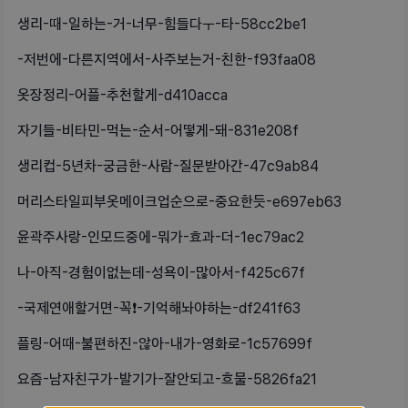
생리-때-일하는-거-너무-힘들다ㅜ-타-58cc2be1
-저번에-다른지역에서-사주보는거-친한-f93faa08
옷장정리-어플-추천할게-d410acca
자기들-비타민-먹는-순서-어떻게-돼-831e208f
생리컵-5년차-궁금한-사람-질문받아간-47c9ab84
머리스타일피부옷메이크업순으로-중요한듯-e697eb63
윤곽주사랑-인모드중에-뭐가-효과-더-1ec79ac2
나-아직-경험이없는데-성욕이-많아서-f425c67f
-국제연애할거면-꼭❗️-기억해놔야하는-df241f63
플링-어때-불편하진-않아-내가-영화로-1c57699f
요즘-남자친구가-발기가-잘안되고-흐물-5826fa21