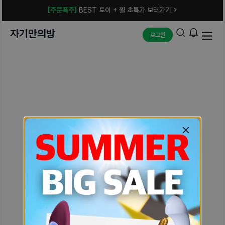
[주문폭주]
BEST 토이 + 젤 초특가 보러가기 >
자기만의방
로그인
예상치 못한 에러입니다.