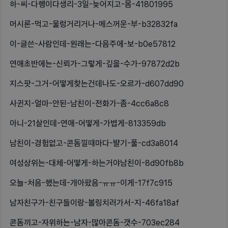
하-씨-다행이다생리-3일-늦어지고-몸-41801995
머시론-먹고-울렁거리거나-메스꺼운-부-b32832fa
이-글쓴-사람인데-원래는-다음주에-보-b0e57812
연애초반에는-신뢰가-그렇게-깊을-수가-97872d2b
지스팟-그거-어떻게찾는건데나도-오르가-d607dd90
사귄지-얼마-안된-남친이-전화가-좀-4cc6a8c8
아니-21살인데-연애-어떻게-가볍게-813359db
남친이-경험없고-콘돔낄때마다-뱔기-풀-cd3a8014
여성상위는-대체-어떻게-하는거야남친이-8d90fb8b
오늘-처음-했는데-개아팠음-ㅠㅠ-이게-17f7c915
남자친구가-친구들이랑-볼링치러가서-지-46fa18af
콘돔끼고-자위하는-남자-많아콘돔-갯수-703ec284