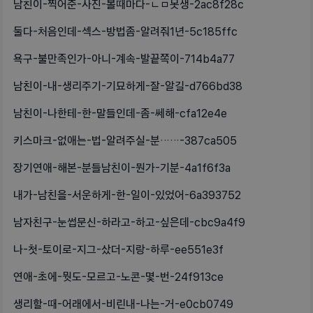
남친이-찍어준-사진-볼때마다-ㄴㅁ못생-2ac8f28c
둘다-처음인데-섹스-방법좀-알려줘1년-5c185ffc
욕구-불만족인가-아니-계속-발끝쪽이-714b4a77
남친이-내-생리주기-기묘하게-잘-알길-d766bd38
남친이-나한테-한-말들인데-좀-쎄해-cfa12e4e
키스마크-없애는-법-알려주실-분……-387ca505
장기연애-해본-분들남친이-뭔가-기분-4a1f6f3a
내가-남친을-서운하게-한-일이-있었어-6a393752
남자친구-눈썹문신-하라고-하고-싶은데-cbc9a4f9
나-첫-토이로-지그-샀더-지랑-하루-ee551e3f
연애-초에-뭣도-모르고-노콘-몇-번-24f913ce
생리할-때-어래에서-비린내-나는-거-e0cb0749