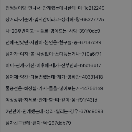
전썸남이랑-만나서-관계했는데나한테-미-1c2f2249
장거리-기준이-몇시간이라고-생각해-왕-68327725
나-20후반이고-ㅇ플로-맘에드는-사람-391f0dc9
전에-만났던-사람이-본인은-친구들-중-67137c89
남자가-여자-볼-사심없이-쓰다듬는거나-7f0a6f71
이미-관계-가진-이후에-내가-산부인과-bbc16bf7
음어제-약간-다툴뻔했는데-걔가-영화관-40331418
물풍선은-화장실-가서-물을-넣어보는거-147561e9
여성상위-자세로-관계-할-때-같이-움-f91f43fd
2년만에-관계했는데-생리-밀리는-걍우-670c9093
남자친구한테-편지-써-297ddb79