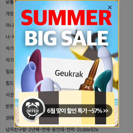
보통헤어지고-언팔하는거면-차단했다가-de4a0e86
개웃기네-소개팅어플로-연락하는-남자가-88988700
아니-오늘-친구랑-얘기했는데-친구가-935087c8
나-자꾸-애인이-이해가-안돼연휴-때도-803bbdd5
자기들이-생각하는-장기연애-기준은-23464dfb
자기들-혼자-살아도-반려기구는-잘-숨-5a90e4b3
일요일에-첫관계-할-거-같은데-팁주라-d4a820e8
힘드러ㅠㅠ전썸남-자꾸-생각나-b8cec831
사귄지-얼마-안된-남자친구한테-주민번-3c435ba7
받은준-가장-낭만있던-선물-뭐야-난-fbba9c04
권태기-온-것-같아-66cbf864
남자친구랑-2년째-연애-중인데-연락-2cdde92e