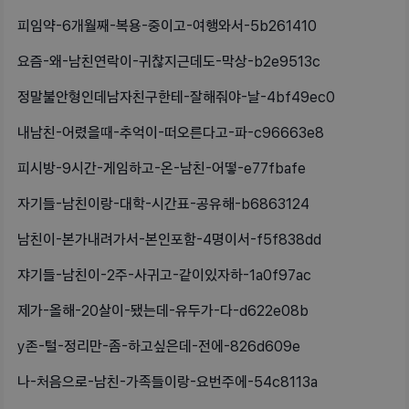
피임약-6개월째-복용-중이고-여행와서-5b261410
요즘-왜-남친연락이-귀찮지근데도-막상-b2e9513c
정말불안형인데남자친구한테-잘해줘야-날-4bf49ec0
내남친-어렸을때-추억이-떠오른다고-파-c96663e8
피시방-9시간-게임하고-온-남친-어떻-e77fbafe
자기들-남친이랑-대학-시간표-공유해-b6863124
남친이-본가내려가서-본인포함-4명이서-f5f838dd
쟈기들-남친이-2주-사귀고-같이있자하-1a0f97ac
제가-올해-20살이-됐는데-유두가-다-d622e08b
y존-털-정리만-좀-하고싶은데-전에-826d609e
나-처음으로-남친-가족들이랑-요번주에-54c8113a