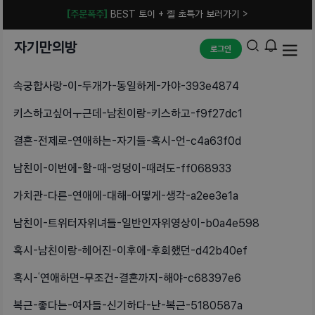
[주문폭주]
BEST 토이 + 젤 초특가 보러가기 >
자기만의방
로그인
속궁합사랑-이-두개가-동일하게-가야-393e4874
키스하고싶어ㅜ근데-남친이랑-키스하고-f9f27dc1
결혼-전제로-연애하는-자기들-혹시-언-c4a63f0d
남친이-이번에-할-때-엉덩이-때려도-ff068933
가치관-다른-연애에-대해-어떻게-생각-a2ee3e1a
남친이-트위터자위녀들-일반인자위영상이-b0a4e598
혹시-남친이랑-헤어진-이후에-후회했던-d42b40ef
혹시-‘연애하면-무조건-결혼까지-해야-c68397e6
복근-좋다는-여자들-신기하다-난-복근-5180587a