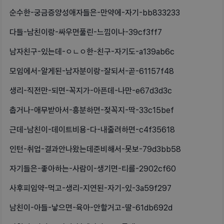
순수한-궁금증양성애자들은-만약에-자기-bb833233
다들-남친이랑-싸우면풀린-느낌이나-39cf3ff7
남자친구-있는데-ㅇㄴㅇ한-친구-자기도-a139ab6c
모임에서-알게된-남자분이랑-잘되서-곧-61157f48
생리-직전만-되면-꼭지가-아픈데-나만-e67d3d3c
춥거나-애무받아서-흥분하면-젖꼭지-딱-33c15bef
근데-남친이-데이트비용-다-내줄려하면-c4f35618
인턴-취업-결과안나왔는데준비해서-못보-79d3bb58
자기들은-좋아하는-사람이-생기면-티를-2902cf60
사후피임약-먹고-생리-지연된-자기-있-3a59f297
남친이-아들-낳으면-육아-안할거고-딸-61db692d