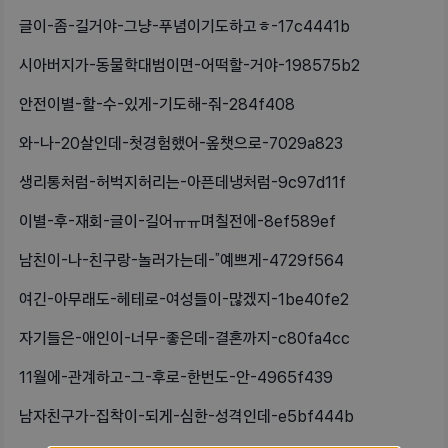
글이-좀-길거야-그냥-푸념이기도하고ㅎ-17c4441b
시아버지가-동물학대범이면-어떡할-거야-198575b2
안전이별-할-수-있게-기도해-줘-284f408
와-나-20살인데-첫경험했어-옾챗으로-7029a823
생리통처럼-허벅지허리는-아픈데냉처럼-9c97d11f
이별-후-재회-글이-길어ㅠㅠ며칠전에-8ef589ef
남친이-나-친구랑-놀러가는데-”예쁘게-4729f564
여긴-아무래도-헤테로-여성들이-많겠지-1be40fe2
자기들은-애인이-너무-좋은데-결혼까지-c80fa4cc
11월에-관계하고-그-후로-한번도-안-4965f439
남자친구가-집착이-되게-심한-성격인데-e5bf444b