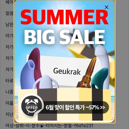
헤어졌는데-섹-겁나-하고싶다하아ㅜㅜ-b66a5237
질염-때문에-갔는데-임신-가능성은-왜-a85e0f13
남친이-바람폈어미안하다고-울면서-싹싹-cc9bf7ea
여기-글-올라오는-거보면-원나잇-파트-65cb17ea
자기들-이러면-어떻게-해야-돼-남친이-c394055f
자기들중에-키스하고나서-입술-엄청-붓-7456dd27
자기들은-하루-일과-끝나고-자기-전까-51cc7a90
타로-보려구-하는데-잘-보는-곳-추천-6e796f4
나좀-칭찬해줘처음-썸-탈때-사실-자기-934ca661
어플로-호기심에-남자랑-연락하다가-친-6c54932b
지난주에-다투고-냉전중이었는데-일단-228b971e
여성-상위-시-분수⛲-터지시는-분들-f6d1e231