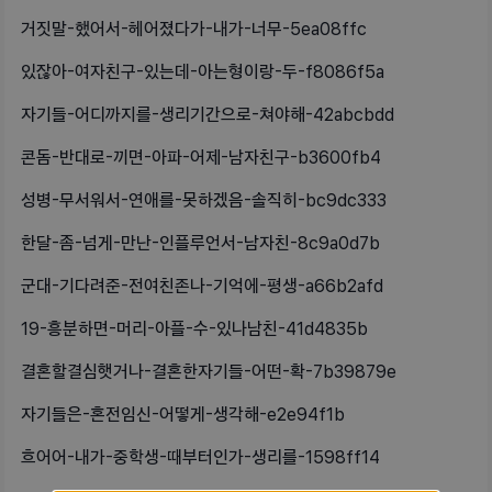
거짓말-했어서-헤어졌다가-내가-너무-5ea08ffc
있잖아-여자친구-있는데-아는형이랑-두-f8086f5a
자기들-어디까지를-생리기간으로-쳐야해-42abcbdd
콘돔-반대로-끼면-아파-어제-남자친구-b3600fb4
성병-무서워서-연애를-못하겠음-솔직히-bc9dc333
한달-좀-넘게-만난-인플루언서-남자친-8c9a0d7b
군대-기다려준-전여친존나-기억에-평생-a66b2afd
19-흥분하면-머리-아플-수-있나남친-41d4835b
결혼할결심햇거나-결혼한자기들-어떤-확-7b39879e
자기들은-혼전임신-어떻게-생각해-e2e94f1b
흐어어-내가-중학생-때부터인가-생리를-1598ff14