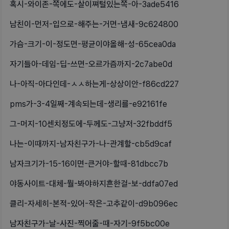
혹시-와이존-쪽에도-살이쪄털있는쪽-아-3ade5416
남친이-먼저-입으로-해주는-거면-냄새-9c624800
가슴-크기-이-정도면-평균이야올해-성-65cea0da
자기들아-데임-딥-쓰면-오르가즘까지-2c7abe0d
나-아직-아다인데-ㅅㅅ하는게-상상이안-f86cd227
pms가-3-4일째-계속되는데-생리를-e92161fe
그-머지-10센치정도에-두께도-그냥저-32fbddf5
나는-이때까지-남자친구가-나-관계할-cb5d9caf
남자크기가-15-16이면-큰거야-할때-81dbcc7b
야동사이트-대체-뭘-봐야하지흔한걸-보-ddfa07ed
클리-자세히-본적-있어-작은-고추같이-d9b096ec
남자친구가-날-사진-찍어줄-때-자기-9f5bc00e