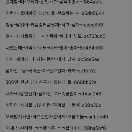
관계할-때-오빠가-삽입하고-움직이면서-f864abfa
이런거-물어봐두-되낭다들-선호하는-사-a5db5644
항상-남친이-커플링커플팔찌-하고-싶다-fedee8d9
혹시-자기들중에…ㅈㅇ행위-하다가-부모-aa753db5
차였는데-아직도-너무-너무-많이-좋아-8d484b88
미친-새끼가-나-자는-동안-내가-남사-dc5de5ea
남자친구랑-헤어진-지-일주일째-카톡-ee15f52
300일-만난-남자친구가-있는데-둘-668bb32e
내가-이상한건가-남자친구가-속궁합이-df4ac046
비민인-자기들-남친이랑-관계할때-몸매-c39b36c
오래발기하면-아프긴한가봄어제-꼬물꼬물-cacbcb49
어제-남친이랑-ㄱㄱ했거든-ㄱㄱ할때마다-59ba5bf8