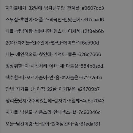
자기들내가-32일에-남자친구랑-관계를-e9607cc3
스무살-초반에-어플로-외국인-만났는데-e97caad6
다들-썸남이랑-썸붕나면-인스타-어케해-f2f8eb6b
20대-자기들-일주일에-몇-번-데이트-1f6dd90d
나는-개인적으로-첫연애-기억이-좋은-628c7666
정상위할-때-시선처리-어캐-해-다들상-664b8add
섹수할-때-오르가즘이-안-옴-여자들은-67272eba
안녕-자기들-난-아직-22살-아기같은-a24709b7
생리끝났지-2주되었는데-갑자기-6일째-4e5c7043
자기들-남친도-신음소리-안내섹스-할-7c93346c
오늘-남친이랑-딥-같이-썼어남친이-좀-81edaf81