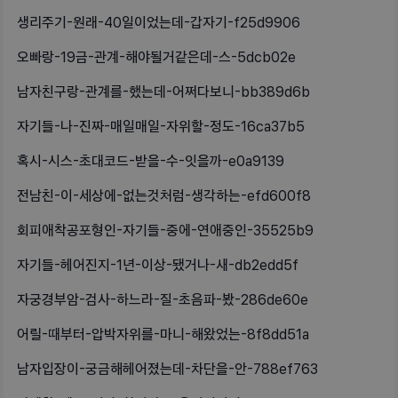
생리주기-원래-40일이었는데-갑자기-f25d9906
오빠랑-19금-관계-해야될거같은데-스-5dcb02e
남자친구랑-관계를-했는데-어쩌다보니-bb389d6b
자기들-나-진짜-매일매일-자위할-정도-16ca37b5
혹시-시스-초대코드-받을-수-잇을까-e0a9139
전남친-이-세상에-없는것처럼-생각하는-efd600f8
회피애착공포형인-자기들-중에-연애중인-35525b9
자기들-헤어진지-1년-이상-됐거나-새-db2edd5f
자궁경부암-검사-하느라-질-초음파-봤-286de60e
어릴-때부터-압박자위를-마니-해왔었는-8f8dd51a
남자입장이-궁금해헤어졌는데-차단을-안-788ef763