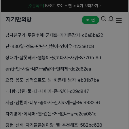
[주문폭주]
BEST 토이 + 젤 초특가 보러가기 >
자기만의방
로그인
남자친구가-두달후에-군대를-가거든장거-c6a8ba22
난-430일-정도-만난-남친이-있어우-f23a8fc8
상대가-잘못해서-썸붕이-났고다시-사귀-8770fc9d
entj-인-사람-내가-썸남이-엔티제-dc2d62ea
요즘-몸도-심적으로도-넘-힘든데-남자-eb31b7be
-나랑-남친-둘-다-나이가-좀-있어-d29d847
지금-남친이-너무-좋아서-진지하게-결-9c9932e6
자기방에-에세머-썰-같은-거-없나-ㅠ-e2ca081c
경험-선배-자기들콘돔이랑-젤-추천해조-582bc628