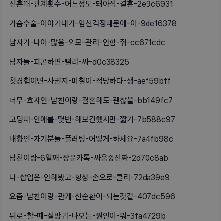
신혼때-관계횟수-어느정도-돼아직-결혼-2e9c6931
가슴수술-이야기내가-임신걱정때문에-이-9de16378
남자가-나이-많음-외모-관리-안함-쥐-cc671cdc
남자들-피곤하면-빨리-싸-d0c38325
첫경험이면-사귄지-며칠이-적당하다-생-aef59bff
너무-효자인-남친이랑-결혼해도-괜찮을-bb149fc7
고딩때-연애를-몇번-해보긴했지만-짧기-7b588c97
내향인-자기분들-플러팅-어떻게-하세요-7a4fb98c
남친이랑-6일째-장문카톡-싸움중진짜-2d70c8ab
나-삽입은-안해봤고-항상-손으로-클리-72da39e9
요즘-남친이랑-관계-선순환이-되는것같-407dc596
뒤로-할-때-질방귀-나오는-원인이-뭐-3fa4729b