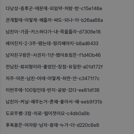
다낭성-증후군-때문에-피임약-처방-받-c15e148e
관계할때-어떻게-해줄까-싸도-되냐-이-b26aa88a
남친이-가끔-키스하다가-내-목을졸라-d7309e18
헤어진지-2-3주-됐는데-정리해야지-b8ad8433
남자친구랑은-사귄지-1년-됐어호칭은-f1d40b46
전남친-회피형이라-좋았던-장점-유일한-a01d172f
자주-아픈-남친-어때-어떻게-하면-안-c3471f7c
이번주에-100일인데-반지-공방-갔다-ee81df38
남친이-커닐-해주는거-흔해-좋아서-해-eeb9f31b
도로주행-3점-차로-떨어졋어요-c4db0a9b
후폭풍은-여자랑-남자-중에-누가-더-d220c8e8