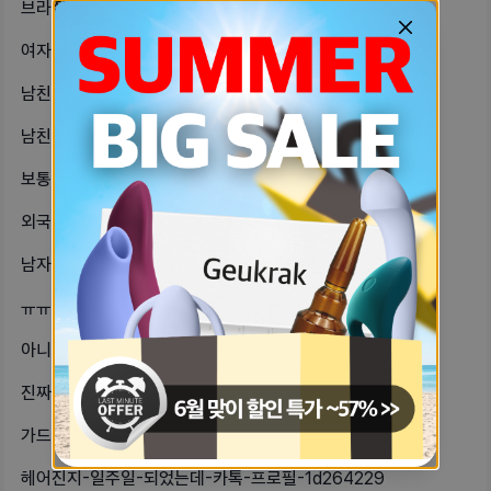
브라질리언-왁싱한-자기들아한지-이제-24270b17
여자인-친구들이랑-만나면-원래-자기-5437ef26
남친-인스타-팔로잉이-700명-정도인-6f43510b
남친이-옛날-사진-보여준다고-해서-같-872bca05
보통-첫관계-언제-어떻게-진행해ㅜㅜ쿠-b74da1a7
외국인남친이랑-사귄지-일년아직도-내-42776656
남자들-남들-앞에선-안-그런-척-하는-c834e0d8
ㅠㅠㅠㅠㅠ자위하다가-엄마한테-걸렸어ㅠ-b2ccb96c
아니-내가-한-2주-만나고-바로-사겼-c9632fe3
진짜-연애만큼-비효율적인게-없는듯ㅋㅋ-65c1bd3f
가드넬라질염ㅇ-나왓는데-섹파한테-말해-64b5a286
헤어진지-일주일-되었는데-카톡-프로필-1d264229