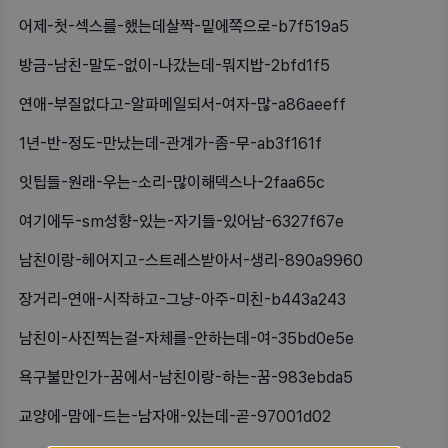
어제-첫-섹스를-했는데살짝-밑에쪽으로-b7f519a5
방금-남친-말도-없이-나갔는데-뭐지밥-2bfd1f5
연애-부질없다고-알파메일되서-여자-많-a86aeeff
1년-반-정도-만났는데-관계가-좀-무-ab3f161f
잇팁들-원래-우는-소리-많이해덱스나-2faa65c
여기에두-sm성향-있는-자기들-있어남-6327f67e
남친이랑-헤어지고-스트레스받아서-생리-890a9960
장거리-연애-시작하고-그냥-아주-미친-b443a243
남친이-사진찍는걸-자체를-안하는데-여-35bd0e5e
욕구불만인가-꿈에서-남친이랑-하는-꿈-983ebda5
교양에-맘에-드는-남자애-있는데-곧-97001d02