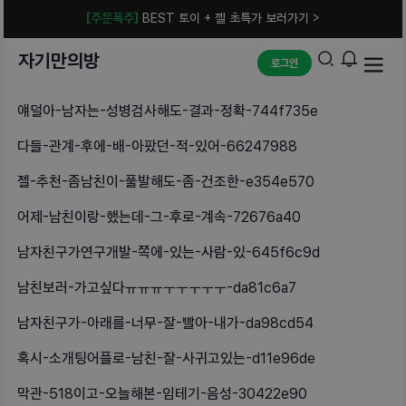
[주문폭주]
BEST 토이 + 젤 초특가 보러가기 >
자기만의방
로그인
얘덜아-남자는-성병검사해도-결과-정확-744f735e
다들-관계-후에-배-아팠던-적-있어-66247988
젤-추천-좀남친이-풀발해도-좀-건조한-e354e570
어제-남친이랑-했는데-그-후로-계속-72676a40
남자친구가연구개발-쪽에-있는-사람-있-645f6c9d
남친보러-가고싶다ㅠㅠㅠㅜㅜㅜㅜㅜ-da81c6a7
남자친구가-아래를-너무-잘-빨아-내가-da98cd54
혹시-소개팅어플로-남친-잘-사귀고있는-d11e96de
막관-518이고-오늘해본-임테기-음성-30422e90