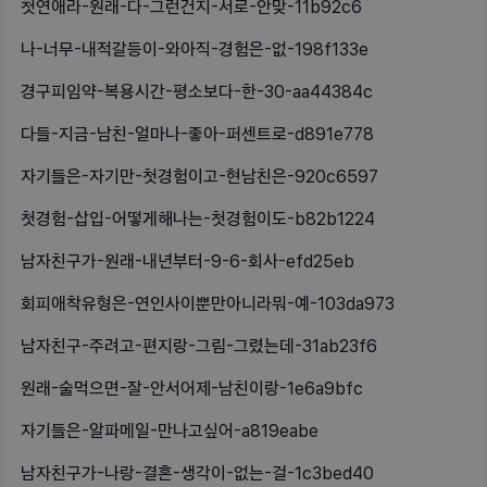
첫연애라-원래-다-그런건지-서로-안맞-11b92c6
나-너무-내적갈등이-와아직-경험은-없-198f133e
경구피임약-복용시간-평소보다-한-30-aa44384c
다들-지금-남친-얼마나-좋아-퍼센트로-d891e778
자기들은-자기만-첫경험이고-현남친은-920c6597
첫경험-삽입-어떻게해나는-첫경험이도-b82b1224
남자친구가-원래-내년부터-9-6-회사-efd25eb
회피애착유형은-연인사이뿐만아니라뭐-예-103da973
남자친구-주려고-편지랑-그림-그렸는데-31ab23f6
원래-술먹으면-잘-안서어제-남친이랑-1e6a9bfc
자기들은-알파메일-만나고싶어-a819eabe
남자친구가-나랑-결혼-생각이-없는-걸-1c3bed40