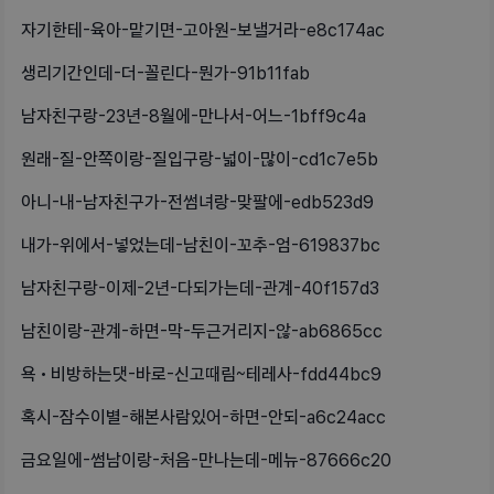
자기한테-육아-맡기면-고아원-보낼거라-e8c174ac
생리기간인데-더-꼴린다-뭔가-91b11fab
남자친구랑-23년-8월에-만나서-어느-1bff9c4a
원래-질-안쪽이랑-질입구랑-넓이-많이-cd1c7e5b
아니-내-남자친구가-전썸녀랑-맞팔에-edb523d9
내가-위에서-넣었는데-남친이-꼬추-엄-619837bc
남자친구랑-이제-2년-다되가는데-관계-40f157d3
남친이랑-관계-하면-막-두근거리지-않-ab6865cc
욕•비방하는댓-바로-신고때림~테레사-fdd44bc9
혹시-잠수이별-해본사람있어-하면-안되-a6c24acc
금요일에-썸남이랑-처음-만나는데-메뉴-87666c20