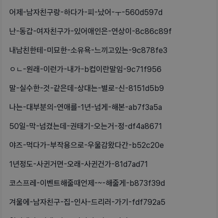
어제-남자친구랑-하다가-피-났어-ㅜ-560d597d
난-동갑-여자친구가-있어애인은-연상이-8c86c89f
내남친한테-미묘한-소유욕-느끼고있는-9c878fe3
ㅇㄴ-원래-이런가-내가-b컵이란말임-9c71f956
말-실수한-것-같은데-상대는-별로-신-8151d5b9
나는-대부분의-연애를-1년-넘게-해본-ab7f3a5a
50일-막-넘겼는데-권태기-오는거-정-df4a8671
야즈-먹다가-부작용으로-우울감왔다간-b52c20e
1년정도-사귄거면-오래-사귄건가-81d7ad71
코스프레-이벤트해줄때언제-~-해줄게-b873f39d
겨울에-남자친구-집-인사-드리러-가기-fdf792a5