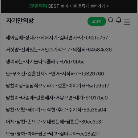
[주문폭주]
BEST 토이 + 젤 초특가 보러가기 >
자기만의방
로그인
헤어질때-상대가-헤어지기-싫다면서-여-b62fe757
거짓말-전과있는-애인주기적으로-의심되-64584e36
생리하는-자기들나눠줄래ㅜ-b1d76b5e
난-무조건-결혼전제로-연애-시작하고-fd829760
남친이랑-농담식으로라도-결혼-이야기해-8afe9bf7
남친이-나중에-결혼해서-애낳으면-내가-91017bc0
남친-오랄-해주기-시작한-후로-주기적-53a36a04
어제-남친-손으로-보내줬는데-남친은-39ec3c3f
오늘-영화-봐따-팝콘-먹고-싶다니까-ce28a2ff