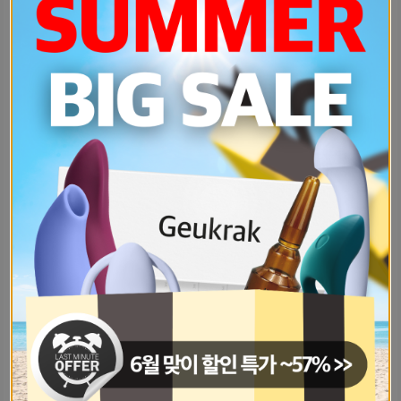
미쳤나봐자위도-거의-해본-적-없고야동-258f44e0
하-이런-질문-진짜-철-없어-보이긴-56df9d0e
이거-내잘못-아닌거지저번주에-남친-만-302a4f2
전남친이-나몰래-원나잇하고다녀서-성병-2655e9bd
로테이션-소개팅-1표-받았다ㅜ-너무-40da4768
썸인데-5시간동안-연락이-없네-추가로-d287c6f4
다낭성에-뱃살이-많아서-신경-쓰여예쁜-bf7084ed
결혼은-정말-잘-맞는다는-생각이-들어-63a0850f
나-완전-불안형인거지같이-있을-땐-너-f661a28f
애인한테-권태기인거-숨기다가결국-내가-7b50d76b
나는-22살이고-남친과-2년차-동갑-2b41ff0e
나-자존감-낮고-외모정병-오지는데남친-50267cad