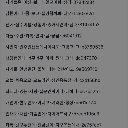
자기들은-이성-볼-때-얼굴이랑-성격-37842e8f
남친이-내-몸-보고-실망할까봐-너무-1a30782d
전에-잠수이별-경험이-있어서연락-텀때-81474fa3
다들-주말-카톡-연락-텀-궁금-e6041d12
사귄지-일주일됐는데나이차도-그렇고-그-b3769536
첫경험인데-너무너무-아파-원래-그래-dd947370
자기들-안녕일단-올해-나는-21살이고-9e569719
오늘-처음으로-오프라인-성인용품점-가-c2d158bd
파트너-있는-사람-질문연락이나-대화나-bc7ba2fe
애인이-한두번도-아니고-여러번-항상-b561c174
원래도-쳐진-가슴인데-다이어트하구-5-ec5195c3
카톡-친구추천에-전남친이-자꾸뜨는데내-2e75fcc7