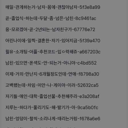
매일-관계하는거-남자-몸에-괜찮아남자-5f3e8a99
곧-졸업식-하는데-두달-좀-넘은-남친-8c9461ac
응-모르겠어-곧-2년되는-남자친구가-67776e72
어린나이에-일찍-결혼한-자기-있어지금-5f39a470
윌유-소개팅-어플-추천코드-입ㅇ력해쥬-a667203c
남친-있으면-폰섹도-안-되는거-아니야-c4bd552
이제-거의-만난지-6개월정도인데-연애-f8798a30
고백했는데-차임-미안-나-게이야-이러-52632ca5
자기들-애인-대학-졸업선물-추천해주라-e3a208af
지루는-하다가-풀리기도-해-발기가-아-9ca5b0fc
남친-엉덩이-찰씩-소리나게-때리는거링-f678a6e6