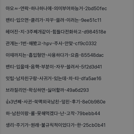
아오ㅆ-연락-하나하나에-의미부여하능거-2bd50fec
팬티-입으면-클리가-자꾸-쓸려-이러는-9ee51c11
헤어진-지-3주째개같이-힘들다전화하고-d984518e
관계는-1번-해봤고-hpv-주사-안맞-cf9c0332
이때까지는-흡입형만-사용하다가-요즘-85548dac
팬티-입을때-음핵-부분이-자꾸-쓸려서-5f2d3d41
잇팁-남자친구랑-사귀거-있는데-차-타-dfa5ae16
브라질리언-왁싱하면-싫어할까-49a6d293
👍3년째-사귄-쑥맥외국남친-덮친-후기-8e0b980e
하-남친이랑-롤-못해먹겠다-난-고작-79bebb44
생리-주기가-원래-불규칙적이었다가-한-25cb0b41