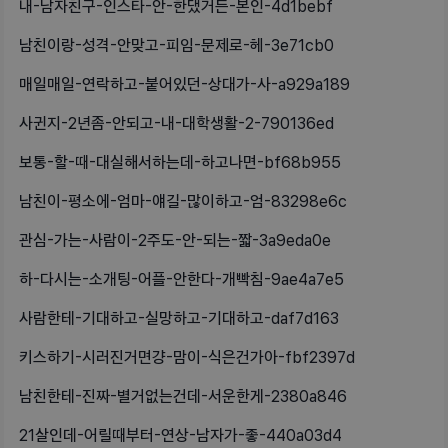
내-남자친구-인스타-안-한댔거든-본인-4d1bebf
남친이랑-성격-안맞고-피임-문제로-헤-3e71cb0
매일매일-연락하고-붙어있던-상대가-사-a929a189
사귄지-2년좀-안되고-내-대학생활-2-790136ed
보통-할-때-대실해서하는데-하고나면-bf68b955
남친이-평소에-엄마-얘길-많이하고-엄-83298e6c
관심-가는-사람이-2주도-안-되는-짧-3a9eda0e
하-다시는-소개팅-어플-안한다-개빡침-9ae4a7e5
사람한테-기대하고-실망하고-기대하고-daf7d163
키스하기-시러진거면걍-맘이-식은건가아-fbf2397d
남친한테-진짜-별거없는건데-서운한게-2380a846
21살인데-어릴때부터-연상-남자가-좋-440a03d4