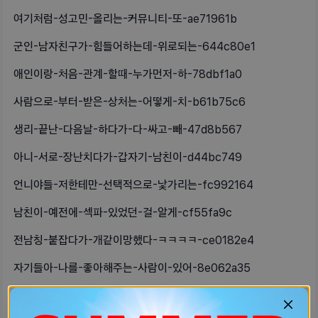
여기처럼-성고민-올리는-커뮤니티-또-ae71961b
군인-남자친구가-힘들어하는데-위로되는-644c80e1
애인이랑-처음-관계-할때-누가먼저-하-78dbf1a0
사람으로-부터-받은-상처는-어떻게-치-b61b75c6
생리-끝난-다음날-하다가-다-싸고-빼-47d8b567
아니-서로-장난치다가-갑자기-남친이-d44bc749
언니야들-저한테만-선택적으로-낯가리는-fc992164
남친이-예전에-섹파-있었던-걸-알게-cf55fa9c
전남칭-붙잡다가-개같이망했다-ㅋㅋㅋㅋ-ce0182e4
자기들아-나를-좋아해주는-사람이-있어-8e062a35
엄마한테-관계하고나서-불안하다-이런-57f2f036