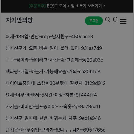
[주문폭주]
BEST 토이 + 젤 초특가 보러가기 >
자기만의방
로그인
어제-189일-만난-infp-남자친구-480dade3
남자친구가-요즘-바쁜-일이-몰려-있어-931aa7d9
ㅋㅋ-꿈이라-썰이라고-하긴-좀-그런데-5e20a03c
섹파랑-매일-하는거-가능해요즘-거의-ca30bfc8
다이아트중인데-스탭퍼30분탓다-잘햇지-3f29d912
요새-너무-바빠서-5시간-이상-자본-9f444ff4
자기들-비비안-블프중이야~~-속옷-유-9a79ca1f
남자친구-얼마에-한번-바뀌는게-자주-9ed1a946
큰컵은-왜-푸쉬업-브라가-없냐ㅜㅜ새가-695f765d