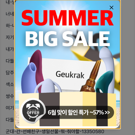
내-남자친구도-내-가슴-이랑-뱃살-만-f4047a73
너네는-친했던-남자인-동기가-뒤에서-4756d0f2
하-내가-커뮤니티에서-정말-관심있는-b4475c3f
자기들아-나-오늘-포타-수익-70찍었-e8ed1d99
내가-원래-친구-썸남이나-짝남-남친-6572c0c5
다들-큐모모-사이즈-뭐입어-에메필-비-1499a09e
담주-수요일에-시험-끝나고-애들이랑-54c048fc
색소침착에-좋은-화장품-알려주라-자기-7eace074
쌍수해본-자기잇어ㅠㅠㅠㅠ매몰-자연유착-4bd56833
여기에-남자-있는-듯-이상한-글-겁나-14dd9475
다들-관계하면-항상-쫄려-콘돔-끼고-180edfb3
군대-간-선배친구-생일선물-뭐-줘야할-13350580