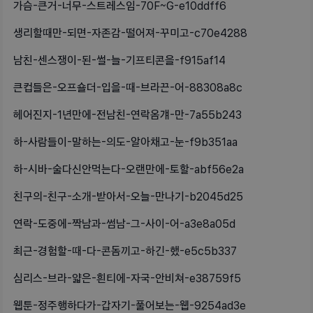
가슴-큰거-너무-스트레스임-70F~G-e10ddff6
생리할때만-되면-자존감-떨어져-꾸미고-c70e4288
남친-센스쟁이-된-썰-늘-기프티콘을-f915af14
큰컵들은-오프숄더-입을-때-브라끈-어-88308a8c
헤어진지-1년만에-전남친-연락옴걔-만-7a55b243
하-사람들이-말하는-의도-알아채고-눈-f9b351aa
하-시바-술다신안먹는다-오랜만에-토할-abf56e2a
친구의-친구-소개-받아서-오늘-만나기-b2045d25
연락-도중에-짝남과-썸남-그-사이-어-a3e8a05d
최근-경험할-때-다-콘돔끼고-하긴-했-e5c5b337
심리스-브라-얇은-흰티에-자국-안비쳐-e38759f5
웹툰-정주행하다가-갑자기-풀어보는-웹-9254ad3e