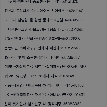
나-진짜-어떡하냐-중요한-시험이-11-5315fd25
정신과-들렀다가-약-받아오는-길이야조-cb2d11b0
나-어제-달달한-썰-한번-풀께ㅎㅎ남친-e4e08207
아니-나만-그런지-모르겠는데평소에-유-320712d5
70e~f인데-누브라-추천좀수영복-입-de342638
큰컵이면-뭐하냐ㅜㅜ-살빼서-쳐질대로-a8f28a33
19-난-남친이-조용한-분위기에-뒤에-e52d9c27
미방나-가터벨트-이세트로-살거야남친권-88e5e658
위고비-맞았당-1027-78에서-시작-301bf4d1
가슴-작으면-이벤트속옷-뭘-입어야대나-145451dd
나는-첫경험이고-남자친구는-아니라나만-73d01431
같이-씻자면서-남자친구-내-젖꼭지랑-35088362