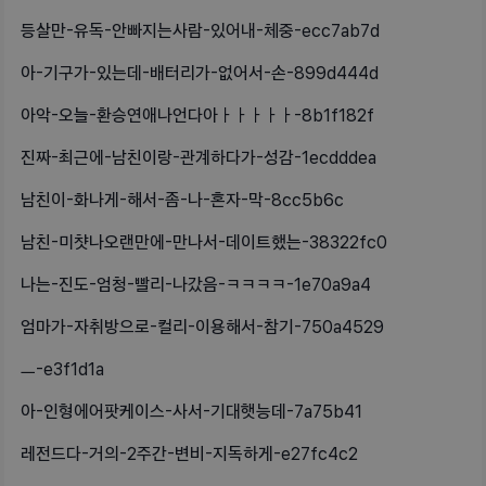
등살만-유독-안빠지는사람-있어내-체중-ecc7ab7d
아-기구가-있는데-배터리가-없어서-손-899d444d
아악-오늘-환승연애나언다아ㅏㅏㅏㅏㅏ-8b1f182f
진짜-최근에-남친이랑-관계하다가-성감-1ecdddea
남친이-화나게-해서-좀-나-혼자-막-8cc5b6c
남친-미챳나오랜만에-만나서-데이트했는-38322fc0
나는-진도-엄청-빨리-나갔음-ㅋㅋㅋㅋ-1e70a9a4
엄마가-자취방으로-컬리-이용해서-참기-750a4529
ㅡ-e3f1d1a
아-인형에어팟케이스-사서-기대햇능데-7a75b41
레전드다-거의-2주간-변비-지독하게-e27fc4c2