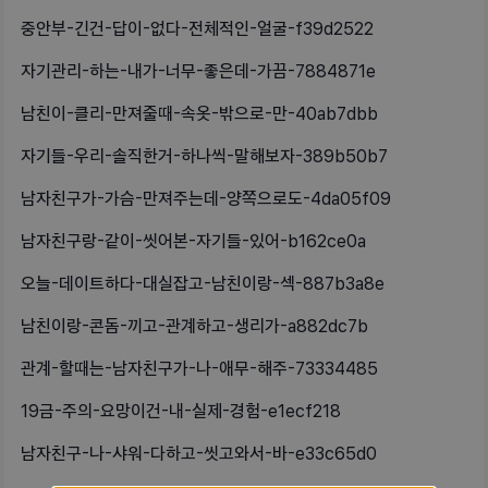
중안부-긴건-답이-없다-전체적인-얼굴-f39d2522
자기관리-하는-내가-너무-좋은데-가끔-7884871e
남친이-클리-만져줄때-속옷-밖으로-만-40ab7dbb
자기들-우리-솔직한거-하나씩-말해보자-389b50b7
남자친구가-가슴-만져주는데-양쪽으로도-4da05f09
남자친구랑-같이-씻어본-자기들-있어-b162ce0a
오늘-데이트하다-대실잡고-남친이랑-섹-887b3a8e
남친이랑-콘돔-끼고-관계하고-생리가-a882dc7b
관계-할때는-남자친구가-나-애무-해주-73334485
19금-주의-요망이건-내-실제-경험-e1ecf218
남자친구-나-샤워-다하고-씻고와서-바-e33c65d0