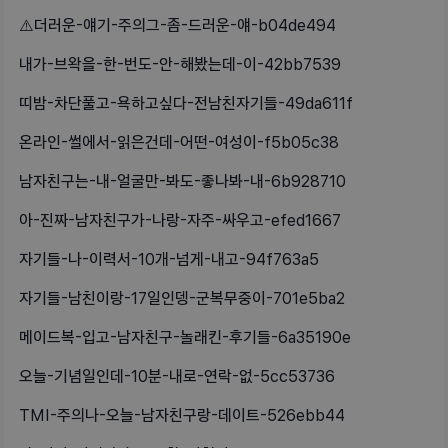
⚠️더러운-얘기-주의그-좀-드러운-얘-b04de494
내가-브왁을-한-번도-안-해봤는데-이-42bb7539
띠밤-차단풀고-욕하고싶다-전남친자기들-49da611f
온라인-썰에서-읽은건데-어떤-여성이-f5b05c38
남자친구는-내-얼굴만-봐도-좋나봐-내-6b928710
아-진짜-남자친구가-나랑-자주-싸우고-efed1667
자기들-나-이력서-10개-넘게-내고-94f763a5
자기들-남친이랑-17일인뎅-군복무중이-701e5ba2
메이드복-입고-남자친구-놀래킨-후기들-6a35190e
오늘-기념일인데-10분-내로-연락-없-5cc53736
TMI-주의나-오늘-남자친구랑-데이트-526ebb44