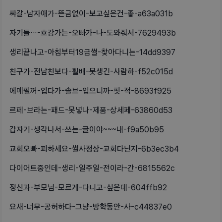
쌰갈-남자애가-뜬금없이-보고싶은건-좋-a63a031b
자기들…-호감가는-오빠가-나-도와줘서-7629493b
생리끝나고-아침부터19금썰-찾아다니는-14dd9397
친구가-전남친보다-훨배-못생긴-사람하-f52c015d
에메필꺼-입다가-솔브-입으니까-핏-적-8693f925
르페-브라는-패드-못넣나-제품-상세페-63860d53
갑자기-생각나서-쓰는-글이야~~~내-f9a50b95
교회오빠-피하세요-썰사정상-교회다닌지-6b3ec3b4
다이어트중인데-생리-일주일-전이라-간-6815562c
정신과-부모님-모르게-다니고-싶은데-604ffb92
요새-너무-공허하다-그냥-방학동안-사-c44837e0