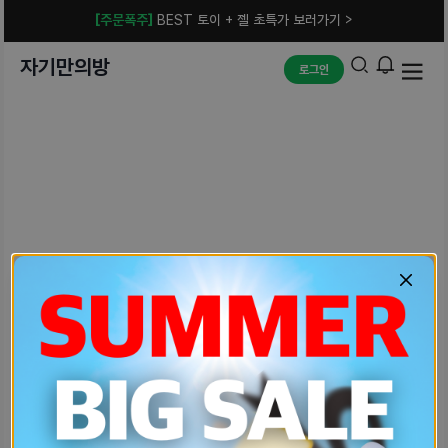
[주문폭주]
BEST 토이 + 젤 초특가 보러가기 >
자기만의방
로그인
예상치 못한 에러입니다.