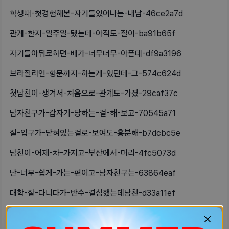
학생때-첫경험해본-자기들있어나는-내남-46ce2a7d
관계-한지-일주일-됐는데-아직도-질이-ba91b65f
자기들아뒤로하면-배가-너무너무-아픈데-df9a3196
브라질리언-항문까지-하는게-있던데-그-574c624d
첫남친이-생겨서-처음으로-관계도-가졌-29caf37c
남자친구가-갑자기-당하는-걸-해-보고-70545a71
질-입구가-닫혀있는걸로-보여도-흥분해-b7dcbc5e
남친이-어제-차-가지고-부산에서-머리-4fc5073d
난-너무-쉽게-가는-편이고-남자친구는-63864eaf
대학-잘-다니다가-반수-결심했는데남친-d33a11ef
4월-후반에-핌약-끊엇는데-생리를-안-37a8c5f0