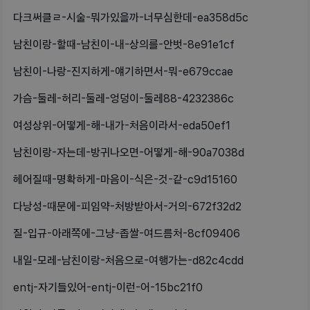
다크써클ㄹ-시술-뭐가있을까-너무심한데-ea358d5c
남친이랑-할때-남친이-내-상의를-안벗-8e91e1cf
남친이-나랑-진지하게-얘기하면서-뭐-e679ccae
가슴-둘레-허리-둘레-엉덩이-둘레88-4232386c
여성상위-어떻게-해-내가-처음이라서-eda50ef1
남친이랑-자는데-방귀나오면-어떻게-해-90a7038d
헤어질때-명확하게-마음이-식은-것-같-c9d15160
다낭성-때문에-피임약-처방받아서-거의-672f32d2
질-입규-아래쪽에-그냥-좁쌀-여드름처-8cf09406
내일-모레-남친이랑-처음으로-여행가는-d82c4cdd
entj-자기들있어-entj-이런-어-15bc21f0