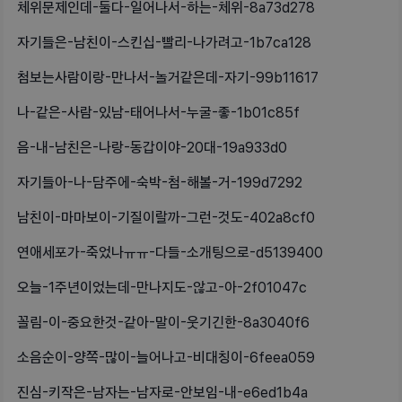
체위문제인데-둘다-일어나서-하는-체위-8a73d278
자기들은-남친이-스킨십-빨리-나가려고-1b7ca128
첨보는사람이랑-만나서-놀거같은데-자기-99b11617
나-같은-사람-있남-태어나서-누굴-좋-1b01c85f
음-내-남친은-나랑-동갑이야-20대-19a933d0
자기들아-나-담주에-숙박-첨-해볼-거-199d7292
남친이-마마보이-기질이랄까-그런-것도-402a8cf0
연애세포가-죽었나ㅠㅠ-다들-소개팅으로-d5139400
오늘-1주년이었는데-만나지도-않고-아-2f01047c
꼴림-이-중요한것-같아-말이-웃기긴한-8a3040f6
소음순이-양쪽-많이-늘어나고-비대칭이-6feea059
진심-키작은-남자는-남자로-안보임-내-e6ed1b4a