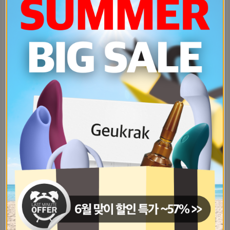
제발-섹스-섹스-섹스-망할-생리련-때-1f50e3e6
알고-지낸지는-4년-연애는-1년-하고-74fac615
성향썰남친한테-브컨-당하다가-기절한-b232da23
자기들아-들어봐-나-답답해서-그래내가-eaf97d15
자기들-보통-소개팅용으로-어떤-사진-15a9ea64
지루-남친-좋은-점한-번-할-때-20-9828e9dc
경구피임약-처음-복용하는데-월경이-어-6757ad97
느끼면-우는-자기들-없어-난-하기만하-f4b67df8
혹시-자기들-중에-파트너-구하고-하는-3267f5
남자친구-발기한게-너무-잘보여-다-그-19749c7e
자고싶은-남자가있는데-남자친구는-아니-ec9c8d49
자기들아-배란일-전후-며칠정도-관계-fa17e264