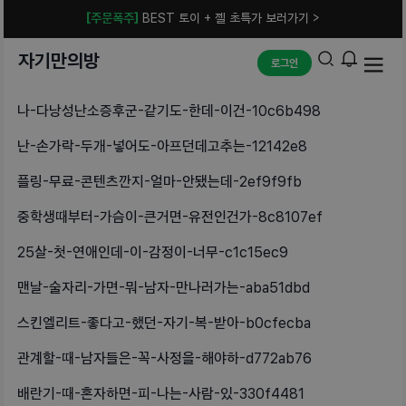
[주문폭주]
BEST 토이 + 젤 초특가 보러가기 >
자기만의방
로그인
나-다낭성난소증후군-같기도-한데-이건-10c6b498
난-손가락-두개-넣어도-아프던데고추는-12142e8
플링-무료-콘텐츠깐지-얼마-안됐는데-2ef9f9fb
중학생때부터-가슴이-큰거면-유전인건가-8c8107ef
25살-첫-연애인데-이-감정이-너무-c1c15ec9
맨날-술자리-가면-뭐-남자-만나러가는-aba51dbd
스킨엘리트-좋다고-했던-자기-복-받아-b0cfecba
관계할-때-남자들은-꼭-사정을-해야하-d772ab76
배란기-때-혼자하면-피-나는-사람-있-330f4481