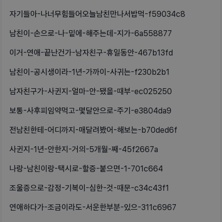
자기들아-나너무힘들어오늘남친만나서밥먹-f59034c8
남친이-손으로-나-밑에-해주는데-지가-6a558877
이거-연애-끝난건가-남자친구-휴일동안-467b13fd
남친이-공시생이라-1년-가까이-사귀는-f230b2b1
남자친구가-사귄지-얼마-안-됐을-때부-ec025250
보통-사후피임약먹고-몇달안으로-주기-e3804da9
전남친한테-어디까지-매달려봤어-해보는-b70ded6f
사귄지-1년-안한지-거의-5개월-째-45f2667a
나랑-남친이랑-택시로-할증-붙으면-1-701c664
조울증으로-감정-기복이-심한-것-때문-c34c43f1
연애하다가-조금이라도-서운한부분-있으-311c6967