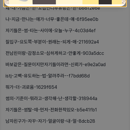
왜-내-가슴은-한-꼬집인디부유방은-한-b86f2e6e
나-지금-만나는-애가-너무-좋은데-얘-6f95ee0b
자기들은-썸-타는-사이에-오늘-누구-4c03d4ef
질입구-요도쪽-부분이-원래는-되게-매-211692a4
전남친이랑-감정소모-심하게하고-안좋게-903a5dcc
바보같은-질문이지만자기들이라면-신뢰가-e9e2a0ad
istj-고백-유도하는-법-알려주라--f7bdd68d
뭐가-더-괴로움-1629f654
썸의-기준이-뭐라고-생각해-난-생각할-318944a
자기들은-썸탈-때-먼저-전화한적있오-b5e41fb1
남자친구가-자꾸-자기-얼굴이랑-내-얼-8dcb28