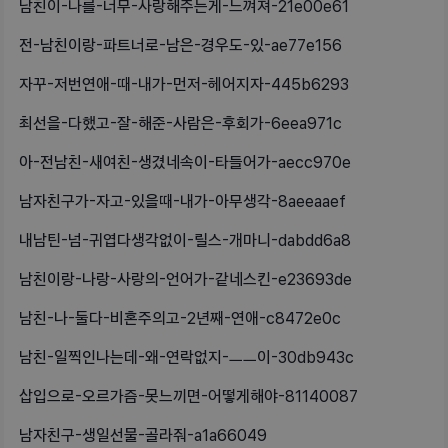
남친이-나를-너무-사랑해주는게-느껴져-21e00e61
전-남친이랑-파트너로-남은-경우도-있-ae77e156
자꾸-저번연애-때-내가-먼저-헤어지자-445b6293
최선을-다했고-잘-해준-사람은-후회가-6eea971c
아-전남친-새여친-생겼네속이-타들어가-aecc970e
남자친구가-자고-있을때-내가-아무생각-8aeeaaef
내남틴-넘-귀엽다생각없이-릴스-개마니-dabdd6a8
남친이랑-나랑-사랑의-언어가-같네스킨-e23693de
남친-나-둘다-비혼주의고-2년째-연애-c8472e0c
남친-일찍인나는데-왜-연락없지-ㅡㅡ이-30db943c
삽입으로-오르가즘-못느끼면-어떻게해야-81140087
남자친구-생일선물-골라줘-a1a66049