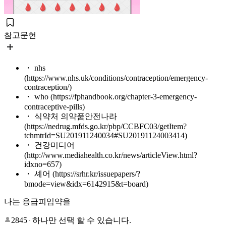
참고문헌
・ nhs
(https://www.nhs.uk/conditions/contraception/emergency-
contraception/)
・ who (https://fphandbook.org/chapter-3-emergency-
contraceptive-pills)
・ 식약처 의약품안전나라
(https://nedrug.mfds.go.kr/pbp/CCBFC03/getItem?
tchmtrId=SU201911240034#SU20191124003414)
・ 건강미디어
(http://www.mediahealth.co.kr/news/articleView.html?
idxno=657)
・ 셰어 (https://srhr.kr/issuepapers/?
bmode=view&idx=6142915&t=board)
나는 응급피임약을
2845
하나만 선택 할 수 있습니다.