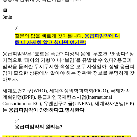
3min
⚡
질문의 답을 빠르게 찾아봅니다.
응급피임약에 대
해 더 자세히 알고 싶다면 여기로!
응급피임약은 ‘호르몬 폭탄'? 여성의 몸에 ‘무조건' 안 좋다? 장
기적으로 ‘태아의 기형’이나 ‘불임’을 유발할 수 있다? 응급피
임약을 둘러싼 무시무시한 속설은 모두 사실일까. 정말 응급피
임이 필요한 상황에서 알아야 하는 정확한 정보를 분명하게 찾
아보자.
세계보건기구(WHO), 세계여성의학과학회(FIGO), 국제가족
계획연맹(IPPF), 응급피임국제컨소시엄(International
Consortium for EC), 유엔인구기금(UNFPA), 세계약사연맹(FIP)
는
응급피임약이 안전하다고 명시한다.
✅
응급피임약의 원리는?