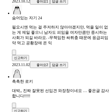
2023.10.12
좋아요1
답글 쓰기
숨어있는 자기 24
필요시엔 먹는 걸 주저하지 않아야겠지만, 먹을 일이 없
는 게 제일 좋으니 남자도 피임을 여자만큼만 중시하는
사회가 되길 바라요. -무책임한 싸튀충 때문에 응급피임
약 먹고 공황장애 온 익
신고하기
2023.11.02
좋아요2
답글 쓰기
촉촉한 로키
대박,, 진짜 잘못된 선입견 와장창이네요 … 좋은글 감사
합니다!!!!!
신고하기