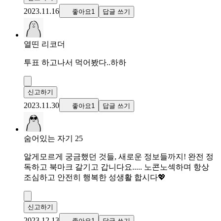
2023.11.16
좋아요1
답글 쓰기
열띤 리코더
투표 하고나서 먹어봤다..하하
신고하기
2023.11.30
좋아요1
답글 쓰기
숨어있는 자기 25
알게모르게 궁금했던 것들, 새로운 정보들까지! 완전 정
독하고 북마크 갈기고 갑니다요..... 노콘노섹하며 항상
조심하고 안전히 행복한 성생활 합시다💖
신고하기
2023.12.13
좋아요1
답글 쓰기