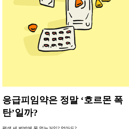
응급피임약은 정말 ‘호르몬 폭
탄’일까?
평생 세 번밖에 못 먹는거임? 엄마도?