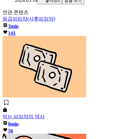
2024.05.14
좋아요0
답글 쓰기
연관 콘텐츠
응급피임약(사후피임약)
3min
141
먹는 피임약의 역사
8min
56