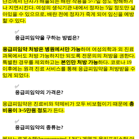
난소에서 난자가 배출되는 배란 작용을 5~7일 정도 방해하거
나 지연시킨다. 여성의 생식기관 내에서 정자는 5일 정도만 살
아있을 수 있으므로, 배란 전에 정자가 죽게 되어 임신을 예방
할 수 있다.
✅
응급피임약을 구하는 방법은?
응급피임약 처방은 병원에서만 가능
하며 여성의학과 외 진료
과목에서도 처방 가능하지만 되도록 전문의의 처방을 권한다.
특별한 경우를 제외하고는
본인만 처방 가능
하다. 코로나 19
이후에는 원격 진료 서비스를 통해 응급피임약을 처방받을 수
있게 되었다.
✅
응급피임약의 가격은?
응급피임약은 진료비와 약제비가 모두 비보험이기 때문에
총
비용이 3~5만원 정도
가 든다.
✅
응급피임약의 종류는?
레보노르게스텔(levonorgestrel, LNG) 계열과 울리프리스탈 아