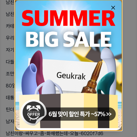
남친한테-서운한거-톡으로-얘기해-전화-8195630e
남친한테-마음식어서카톡-대충-보내는중-c2feef06
카테고리를-잘못-골라서-다시-올려남친-a3948808
우리엄마는-참-신기함-문신하고-싶다니-d6920020
자기들아-나-지난번에-포경수술-관련-2403e9e3
다들-이상형이-어케-돼-난1-자기관리-d4106153
조만간-헤어지려고현타오고-나는-내가-12dad553
80일-정도-만났는데-남친이-헤어지자-b524596f
데통-얘기-나와서-그런데-같은-여자면-652c7bd2
틴더-얼굴사진-안올리면-올리라고-뭐라-228e49f3
남자친구가-사귀는-중간에-한번이라도-4dfd3924
남친이랑-싸우고-좀-화해했는데-오늘-6020f7d6