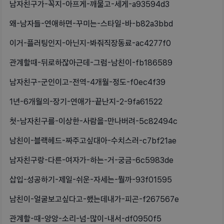
남자친구가-꼭지-아프게-깨물고-세게-a93594d3
왜-남자들-연애하면-꾸미는-스타일-바-b82a3bbd
이거-플러팅인지-아닌지-봐줘직장동료-ac4277f0
관계할때-뒤로하잖아근데-그럼-남친이-fb186589
남자친구-군인이고-전역-4개월-정도-f0ec4f39
1년-6개월의-장기-연애가-끝난지-2-9fa61522
첫-남자친구를-이상한-사람을-만나버려-5c82494c
남친이-블랙헤드-짜주고싶대아-수치스러-c7bf21ae
남자친구랑-다른-여자가-하는-거-궁금-6c5983de
삽입-성공하기-제일-쉬운-자세는-뭘까-93f01595
남친이-얼굴보고싶다고-했는데내가-피곤-f267567e
관계할-때-앙앙-소리-넘-많이-내서-df0950f5