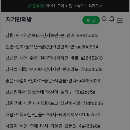
[주문폭주]
BEST 토이 + 젤 초특가 보러가기 >
자기만의방
로그인
남친-꺼-내-손보다-긴거보면-큰-편이-989f5b3c
길면-길고-짧으면-짧았던-1년반의-연-ae30d994
남친은-내가-쉬운-걸까만나자하면-바로-a2845240
남자들-제발-여자랑-같이자면-빤스라도-7c8d4536
좋은-사람이-된다고-좋은-사람을-만나-a466dd23
남친집에서-똥쌌는데-남친이-놀려ㅜ-16e2dc5a
남친땜에-나혼자-머리아프고-심난해서말-71dfdb35
매달-브왁하는-돈을-모아서-레이저제모-21dd7ef2
사랑이-식은-연애-다시-되살린-경험있-4a463e0a