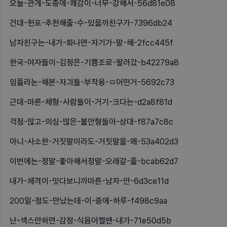
오늘-관계-도중에-쾌감이-너무-강해서-56d81e08
건대-헌포-추천해줄-수-있을까친구가-7396db24
남자친구는-내가-화나면-자기가-말-해-2fcc445f
한국-여자들이-김정은-기쁨조로-팔려갔-b42279a8
임플라논-해본-자긔들-부작용-ㅁ어떤거-5692c73
근데-마른-체형-사람들이-거기-크다는-d2a8f81d
걱정-많고-의심-많은-불안형들아-상대-f87a7c8c
아니-사소한-거짓말이라도-거짓말을-왜-53a402d3
이번에는-정말-좋아해서정말-오래갈-줄-bcab62d7
내가-체격이-잇다보니까마른-남자-안-6d3ce11d
200일-정도-만났는데-이-중에-하루-f498c9aa
난-섹스안하면-감정-식음어쩔땐-내가-71e50d5b