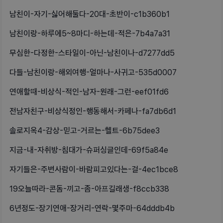
남친이-자기-싫어해둘다-20대-초반이-c1b360b1
남친이랑-하루에5~8마디-하는데-적은-7b4a7a31
무심한-다정한-스타일이-아닌-남친이나-d7277dd5
다들-남친이랑-해외여행-얼마나-사귀고-535d0007
연애할때-비상식-적인-남자-원래-그런-eef01fd6
전남자친구-비상식정인-행동해서-카페나-fa7db6d1
솔로지옥4-감상-믿고-거르는-헬트-6b75dee3
지금-내-자취방-침대가-슈퍼싱글인데-69f5a84e
자기들은-주변사람이-바람피고있다는-걸-4ec1bce8
19오늘따라-콘돔-끼고-좀-아프길래생-f8ccb338
6년정도-장기연애-장거리-연락-몇주마-64dddb4b