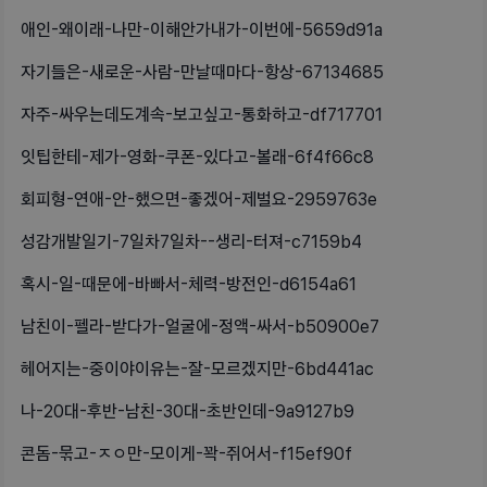
애인-왜이래-나만-이해안가내가-이번에-5659d91a
자기들은-새로운-사람-만날때마다-항상-67134685
자주-싸우는데도계속-보고싶고-통화하고-df717701
잇팁한테-제가-영화-쿠폰-있다고-볼래-6f4f66c8
회피형-연애-안-했으면-좋겠어-제벌요-2959763e
성감개발일기-7일차7일차--생리-터져-c7159b4
혹시-일-때문에-바빠서-체력-방전인-d6154a61
남친이-펠라-받다가-얼굴에-정액-싸서-b50900e7
헤어지는-중이야이유는-잘-모르겠지만-6bd441ac
나-20대-후반-남친-30대-초반인데-9a9127b9
콘돔-묶고-ㅈㅇ만-모이게-꽉-쥐어서-f15ef90f