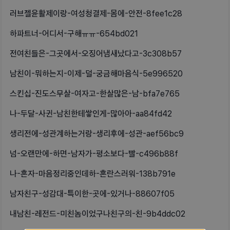
러브젤윤활제이랑-여성청결제-몸에-안전-8fee1c28
하파트너-어디서-구해ㅠㅠ-654bd021
전여친들은-그곳에서-오징어냄새났다고-3c308b57
남친이-뭐하는지-이제-덜-궁금해마음식-5e996520
스킨십-진도스무살-여자고-한살많은-남-bfa7e765
나-두달-사귄-남친한테쌓인게-많아아-aa84fd42
생리전에-성관계하는거랑-생리후에-성관-aef56bc9
넘-오랜만에-하면-남자가-평소보다-빨-c496b88f
나-혼자-마음정리중인데하-혼란스러워-138b791e
남자친구-성감대-특이한-곳에-있거나-88607f05
내남친-레전드-미친놈이었구나친구의-친-9b4ddc02