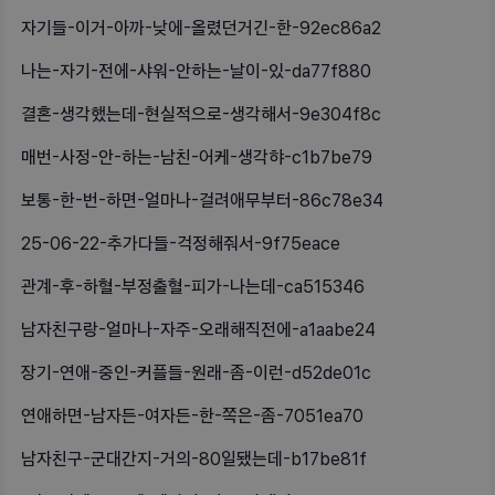
자기들-이거-아까-낮에-올렸던거긴-한-92ec86a2
나는-자기-전에-샤워-안하는-날이-있-da77f880
결혼-생각했는데-현실적으로-생각해서-9e304f8c
매번-사정-안-하는-남친-어케-생각햐-c1b7be79
보통-한-번-하면-얼마나-걸려애무부터-86c78e34
25-06-22-추가다들-걱정해줘서-9f75eace
관계-후-하혈-부정출혈-피가-나는데-ca515346
남자친구랑-얼마나-자주-오래해직전에-a1aabe24
장기-연애-중인-커플들-원래-좀-이런-d52de01c
연애하면-남자든-여자든-한-쪽은-좀-7051ea70
남자친구-군대간지-거의-80일됐는데-b17be81f