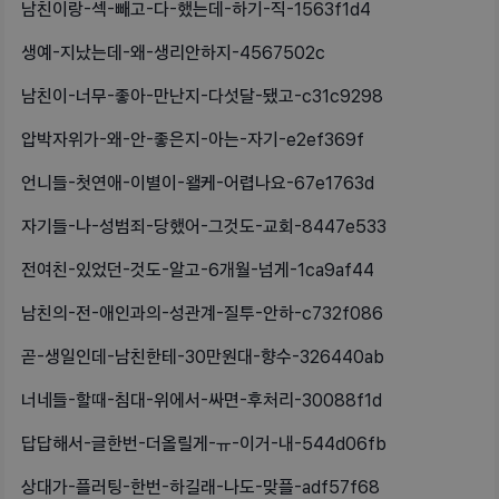
남친이랑-섹-빼고-다-했는데-하기-직-1563f1d4
생예-지났는데-왜-생리안하지-4567502c
남친이-너무-좋아-만난지-다섯달-됐고-c31c9298
압박자위가-왜-안-좋은지-아는-자기-e2ef369f
언니들-첫연애-이별이-왤케-어렵나요-67e1763d
자기들-나-성범죄-당했어-그것도-교회-8447e533
전여친-있었던-것도-알고-6개월-넘게-1ca9af44
남친의-전-애인과의-성관계-질투-안하-c732f086
곧-생일인데-남친한테-30만원대-향수-326440ab
너네들-할때-침대-위에서-싸면-후처리-30088f1d
답답해서-글한번-더올릴게-ㅠ-이거-내-544d06fb
상대가-플러팅-한번-하길래-나도-맞플-adf57f68