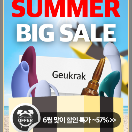
남자친구가-너~~무-지루야한-15분-91b40697
남친만나고-난-후로-혼자있는게-너무-fb304625
어제-남친이-성적인-은어를-내-앞에서-d7fcfd99
내가-75F인데축소술-해본사람-있어많-8691e494
이거-남자친구랑-커플티로-샀는데-어때-db9b2a0f
연락오고-날-좋아하는-거로-보이는-사-e4fc810a
남자친구랑-헤어졌어-정말-많이-행복했-4ba770b1
남자들은-질-안에-넣으면-무슨-느낌일-8868e425
피임약-먹고-콘돔도-사용해서-첫경험했-c79453f
스킨십끝까지-다-섹스도-하고싶은데-키-648bfc31
우리-집이-좀-많이-잘사는-편이고-남-65cbd1d8
소개팅-했는데-내스타일은-아니야-근데-2792841a