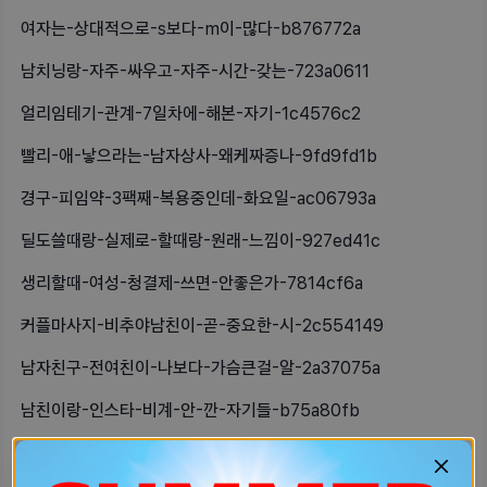
여자는-상대적으로-s보다-m이-많다-b876772a
남치닝랑-자주-싸우고-자주-시간-갖는-723a0611
얼리임테기-관계-7일차에-해본-자기-1c4576c2
빨리-애-낳으라는-남자상사-왜케짜증나-9fd9fd1b
경구-피임약-3팩째-복용중인데-화요일-ac06793a
딜도쓸때랑-실제로-할때랑-원래-느낌이-927ed41c
생리할때-여성-청결제-쓰면-안좋은가-7814cf6a
커플마사지-비추야남친이-곧-중요한-시-2c554149
남자친구-전여친이-나보다-가슴큰걸-알-2a37075a
남친이랑-인스타-비계-안-깐-자기들-b75a80fb
요즘-연애하면서-드는-생각난-참-상대-c1c35622