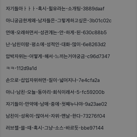
자기들아ㅏㅏㅏ-혹시-윌유라는-소개팅-3889daaf
아니궁금한게왜-남자들은-그렇게하고싶은-3b01c02c
연애-오래하면서-성관계는-안-하게-된-630c88b5
난-남친이랑-평소에-성적인-대화-많이-6e8263d2
압박자위는-어떻게-해서-느끼는거야궁금-c96d7347
ㅋㅋ-112d9a1d
손으로-삽입자위하면-질이-넓어지나-7e4cfa2a
아니-남친-오늘-동아리-회식이래서-5-fc59200b
자기들이-만약에-남매-중에-첫째누냐야-9a23ae02
남친이-성욕이-많아서-자위-맨날-한다-73276f04
러브젤-쓸-때-혹시-그냥-소스-바르듯-bbe97144