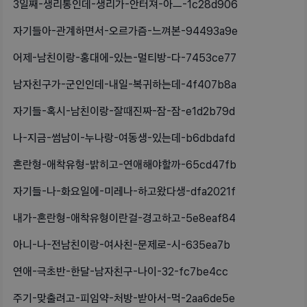
3일째-생리통인데-생리가-안터져-아ㅡ-1c28d906
자기들아-관계하면서-오르가즘-느껴본-94493a9e
어제-남친이랑-홍대에-있는-멀티방-다-7453ce77
남자친구가-군인인데-내일-복귀하는데-4f407b8a
자기들-혹시-남친이랑-잘때진짜-잠-잠-e1d2b79d
나-지금-썸남이-누나랑-여동생-있는데-b6dbdafd
혼란형-애착유형-밝히고-연애해야할까-65cd47fb
자기들-나-화요일에-미레나-하고왔다생-dfa2021f
내가-혼란형-애착유형이란걸-경고하고-5e8eaf84
아니-나-전남친이랑-여사친-문제로-시-635ea7b
연애-극초반-한달-남자친구-나이-32-fc7be4cc
주기-맞출려고-피임약-처방-받아서-먹-2aa6de5e