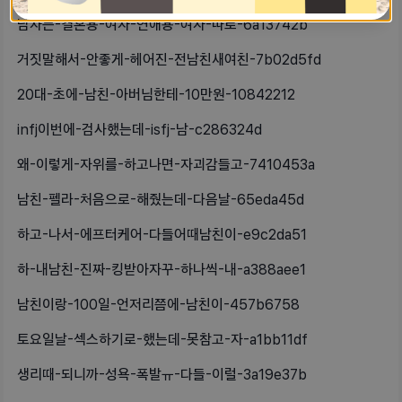
남자는-결혼용-여자-연애용-여자-따로-6a13742b
거짓말해서-안좋게-헤어진-전남친새여친-7b02d5fd
20대-초에-남친-아버님한테-10만원-10842212
infj이번에-검사했는데-isfj-남-c286324d
왜-이렇게-자위를-하고나면-자괴감들고-7410453a
남친-펠라-처음으로-해줬는데-다음날-65eda45d
하고-나서-에프터케어-다들어때남친이-e9c2da51
하-내남친-진짜-킹받아자꾸-하나씩-내-a388aee1
남친이랑-100일-언저리쯤에-남친이-457b6758
토요일날-섹스하기로-했는데-못참고-자-a1bb11df
생리때-되니까-성욕-폭발ㅠ-다들-이럴-3a19e37b