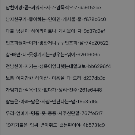
남친이랑-좀-싸워서-서로-암묵적으로-da9f52ce
남자친구가-좋아하는-연예인-게시물-좋-f878c6c0
다들-남친이-하이라이트나-게시물에-자-9d37d2ef
인프피들아-이거-망한거니ㅜㅜ인프피-남-74c20522
살-빼면-더-못생겨지는-경우는-뭐야-626f606c
전남친이-자기는-성욕이없다했는데알고보-bb6296f4
보통-어지간한-헤어샵•미용실-다-드라-d237db3c
가임기땐-식욕-1도-없다가-생리-전주-261e6448
딸들은-아빠-닮은-사람-만난다는-말-f9c3fd6e
우리-엄마가-명품-옷-종종-사주신단말-767fe517
19자기들은-입싸-받아줘도-뱉는편이야-4b5731c9