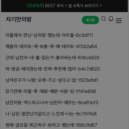
[주문폭주]
BEST 토이 + 젤 초특가 보러가기 >
자기만의방
로그인
어플에서-만난-남자랑-했는데-어두울-6c9df11
얘들아-데이트-때-보통-뭐-해-데이트-4f2b2a84
근데-남친이-내-볼-잡는거-좋아하는데-618cb633
와-방금-헤어졌는데-진짜-후련해-많이-b4c7d820
남자친구가-나랑-오래-가고-싶다고-없-1523e9d1
장기연애-이별-후-재회-해본-사람-있-ff41e898
남친이랑-섹스하고나서-남친이-해주는-9ce61ef3
나-남친-잘만난거같다고-느낀게-나는-9c75ffb8
원래-금요일-퇴근하구-보려고-했는데-166c9d87