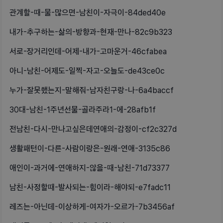
관계할-때-물-많으면-남친이-자극이-84ded40e
내가-추구하는-삶의-방향과-현재-만나-82c9b323
서로-장거리인데-어제-내가-고마운거-46cfabea
아니-남친-어제도-일찍-자고-오늘도-de43ce0c
누가-잘못했는지-말해줘-남자친구랑-나-6a4baccf
30대-남친-1주년선물-골라주라1-에-28afb1f
전남친-다시-만나고싶은데연애의-감정이-cf2c327d
생활패턴이-다른-사람이랑은-원래-연애-3135c86
애인이-과거에-연애하지-않을-때-남친-71d73377
남친-사정할때-발사되는-힘이라-해야되-e7fadc11
레즈는-아닌데-이상하게-여자가-오르가-7b3456af