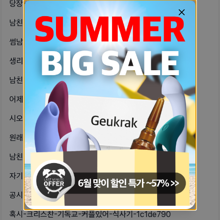
당장-오늘-아침에-남친이랑-2박3일-ecfccc63
남친이-누나-두명이-있는데-나한테-얘-80653a1d
썸남이-있었는데-연락-서로-잘-하고-966185cd
생리할-때-남친-만족시켜주는-방법첫-12c02c7f
남친이랑-싸웠는데-한-시간-넘게-읽씹-22b5de41
어제-새벽에-응급실-다녀왔어남친은-지-be797101
시오후키-하는법좀-알려줘너무-해보고-32f6096e
원래-오톨톨하게-생겼어아래쪽에-털난곳-d3e4c7dd
남친이랑-전화로-싸우는데-계속-화난-61dadd14
자기들아진짜-ㅅㅅ-속궁합-잘맞으면-넘-96593e96
공시-중에-헤어지니까-진짜-멘탈-감당-c0ae4a5f
혹시-크리스찬-기독교-커플있어-식사기-1c1de790