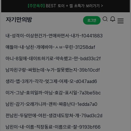
[주문폭주]
BEST 토이 + 젤 초특가 보러가기 >
자기만의방
로그인
내-성격이-이상한건가-연애하면서-내가-f0441883
얘들아-내-남친-개에바야-ㅅㅂ-우린-31258daf
아니-8일에-데이트하기로-약속했고-만-bdd33c2f
남자친구랑-싸웠는데-누가-잘못했는지-39b10cdf
생리-앱-3개가-각각-엊그제-어제-오-d047aad6
이거-그냥-호의일까-아님-호감-표시일-7a3be5bc
남친-감기-오래가니까-괜히-짜증난다-1edda7a0
전남친-두달만에-여친-생겼네도망쳐-걔-79ad3c2d
남친이-내-이름-직장동료-이름으로-잘-9193bf66