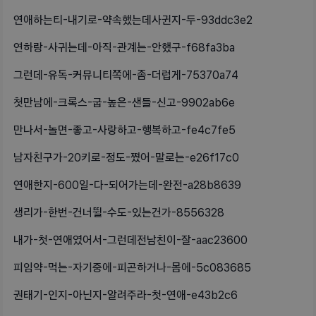
연애하는티-내기로-약속했는데사귄지-두-93ddc3e2
연하랑-사귀는데-아직-관계는-안했구-f68fa3ba
그런데-유독-커뮤니티쪽에-좀-더럽게-75370a74
첫만남에-크록스-굽-높은-샌들-신고-9902ab6e
만나서-놀면-좋고-사랑하고-행복하고-fe4c7fe5
남자친구가-20키로-정도-쪘어-말로는-e26f17c0
연애한지-600일-다-되어가는데-완전-a28b8639
생리가-한번-건너뛸-수도-있는건가-8556328
내가-첫-연애였어서-그런데전남친이-잘-aac23600
피임약-먹는-자기중에-피곤하거나-몸에-5c083685
권태기-인지-아닌지-알려주라-첫-연애-e43b2c6