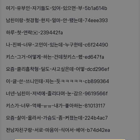
여기-유부인-자기들도-있어-있으면-부-5b1a614b
남친이랑-첫경험-한지-얼마-안-됐는데-74eee393
하루-첫-연락✉️-239442fa
나-진짜-너무-고민이-있는데-누구한테-c6f24490
키스-그거-어떻게-하는-건데첫키스-했-ed647fa
요즘-클리흡착형-딜도-사고싶은데-어떻-dcd296ef
이-글-쓴-쓰니인데-자는-듯ㅋㅋㅋㅋㅋ-cb899364
너넨-님친이-저녁에-졸리다며-눈-감으-9619566f
키스가-너무-역해-ㅠㅠ-내가-좋아하는-81013117
요즘-살이-올라서-가슴도-좀-커졌는데-224b4ac7
전남자친구랑-서로-마음이-식어서-헤어-b74d42ea