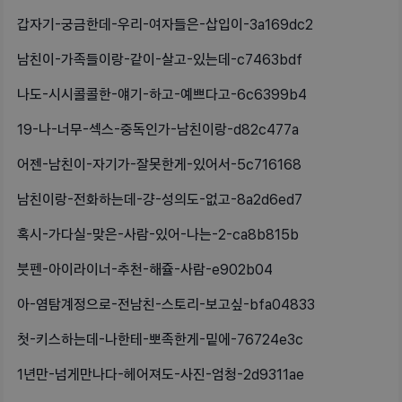
갑자기-궁금한데-우리-여자들은-삽입이-3a169dc2
남친이-가족들이랑-같이-살고-있는데-c7463bdf
나도-시시콜콜한-얘기-하고-예쁘다고-6c6399b4
19-나-너무-섹스-중독인가-남친이랑-d82c477a
어젠-남친이-자기가-잘못한게-있어서-5c716168
남친이랑-전화하는데-걍-성의도-없고-8a2d6ed7
혹시-가다실-맞은-사람-있어-나는-2-ca8b815b
붓펜-아이라이너-추천-해쥴-사람-e902b04
아-염탐계정으로-전남친-스토리-보고싶-bfa04833
첫-키스하는데-나한테-뽀족한게-밑에-76724e3c
1년만-넘게만나다-헤어져도-사진-엄청-2d9311ae