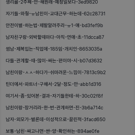
생리를-2주째-안-해원래-예정일보다-3ed9820
자기들-와줭-ㅠ남친이-교대근무-하는데-62c28731
안전이별-하는법-제발알려주라-ㅠ1-얘-bd3fef9b
남자친구랑-외박할때마다-아직-연애-초-11dcca87
썸남-제복입는-직업에-185임-개치인-8653035a
다들-관계할-때-많이-싸는-편이야-시-b07d3632
남친이랑-ㅅㅅ-하다가-쉬마려운-느낌이-7813c9b2
틴더에서-파트너-구해서-2달-정도-만-abb1d316
여기서-좀-있어본-결과-자기들한테-하-30c02f8f
남친이랑-장거리라-한-번-관계하면-진-3b6a714c
남자-외모가-별론데-이성적으로-끌린적-3facd650
보통-남친-싸고나면-싼-양-확인하는-894ae0fe