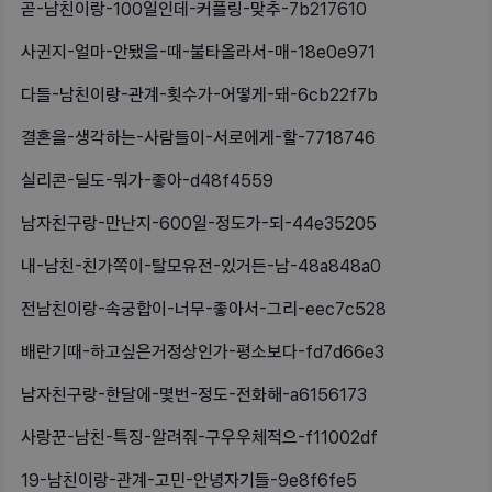
곧-남친이랑-100일인데-커플링-맞추-7b217610
사귄지-얼마-안됐을-때-불타올라서-매-18e0e971
다들-남친이랑-관계-횟수가-어떻게-돼-6cb22f7b
결혼을-생각하는-사람들이-서로에게-할-7718746
실리콘-딜도-뭐가-좋아-d48f4559
남자친구랑-만난지-600일-정도가-되-44e35205
내-남친-친가쪽이-탈모유전-있거든-남-48a848a0
전남친이랑-속궁합이-너무-좋아서-그리-eec7c528
배란기때-하고싶은거정상인가-평소보다-fd7d66e3
남자친구랑-한달에-몇번-정도-전화해-a6156173
사랑꾼-남친-특징-알려줘-구우우체적으-f11002df
19-남친이랑-관계-고민-안녕자기들-9e8f6fe5