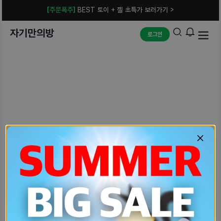
[주문폭주]
BEST 토이 + 젤 초특가 보러가기 >
자기만의방
로그인
예상치 못한 에러입니다.