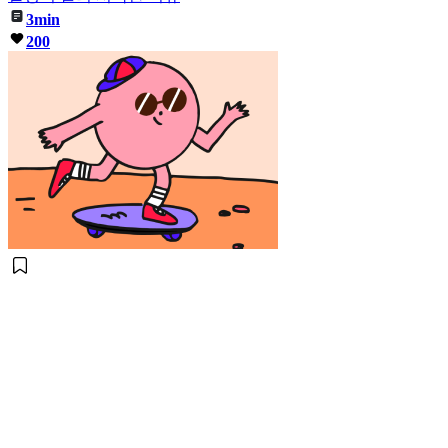
3min
200