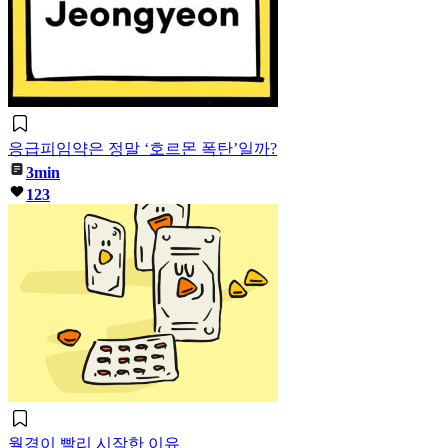
응급피임약은 정말 ‘호르몬 폭탄’일까?
3min
123
월경이 빨리 시작한 이유