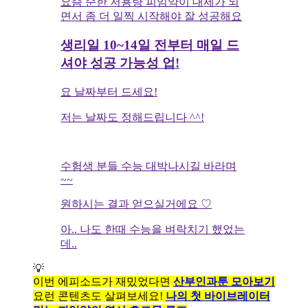
요즘 순한 저용량 피임약이 대세가 되
면서 좀 더 일찍 시작해야 잘 성공해요
생리일 10~14일 전부터 매일 드
셔야 성공 가능성 업!
요 날짜부터 드세요!
저는 날짜도 정해드립니다 ^^!
수험생 분들 수능 대박나시길 바라며
~~
원하시는 결과 얻으실거에요 ♡
아.. 나도 한때 수능을 벼락치기 했었는
데..
💡
이번 에피소드가 재밌었다면
산부인과툰 모아보기
요런 콘텐츠도 살펴보세요!
나의 첫 바이브레이터