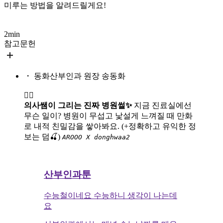
미루는 방법을 알려드릴게요!
2min
참고문헌
・ 동화산부인과 원장 송동화
👩‍⚕️
의사쌤이 그리는 진짜 병원썰✨
지금 진료실에선
무슨 일이? 병원이 무섭고 낯설게 느껴질 때 만화
로 내적 친밀감을 쌓아봐요. (+정확하고 유익한 정
보는 덤🍒)
AROOO X donghwaa2
산부인과툰
수능철이네요 수능하니 생각이 나는데
요