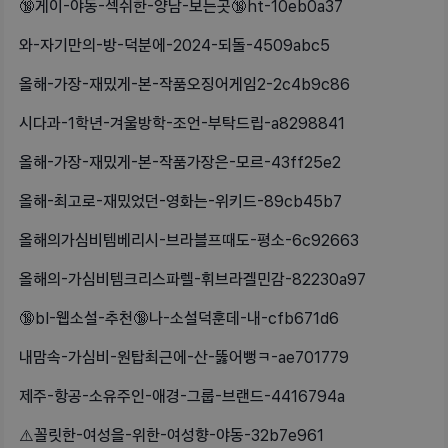
🔞게이-야동-섹쉬한-양남-보는곳🔞ht-10eb0a37
와-자기만의-방-덕분에-2024-되돌-4509abc5
올해-가장-재밌게-본-작품오징어게임2-2c4b9c86
시다과-1학년-겨울방학-조언-부탁드립-a8298841
올해-가장-재밌게-본-작품가장은-모르-43ff25e2
올해-최고로-재밌었던-영화는-위키드-89cb45b7
올해의가심비템베리시-브라블프때도-평소-6c92663
올해의-가심비템크리스파렐-휘브라겔민감-82230a97
🔞bl-웹소설-추천🔞나-소설덕훈데-내-cfb671d6
내맘속-가심비-원탑최근에-산-뚫어뻥ㅋ-ae701779
제주-항공-소유주인-애경-그룹-브랜드-4416794a
⚠️꼴릿한-여성을-위한-여성향-야동-32b7e961