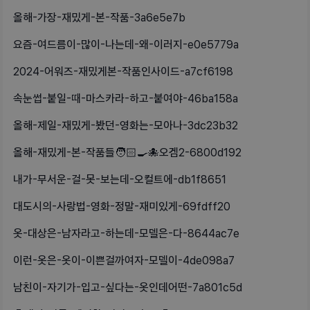
올해-가장-재밌게-본-작품-3a6e5e7b
요즘-여드름이-많이-나는데-왜-이러지-e0e5779a
2024-어워즈-재밌게본-작품인사이드-a7cf6198
속눈썹-붙일-때-마스카라-하고-붙여야-46ba158a
올해-제일-재밌게-봤던-영화는-모아나-3dc23b32
올해-재밌게-본-작품들🧑🏻‍🍳🐙오겜2-6800d192
내가-무서운-걸-못-보는데-오컬트에-db1f8651
대도시의-사랑법-영화-정말-재미있게-69fdff20
옷-대상은-남자라고-하는데-모델은-다-8644ac7e
이런-옷은-옷이-이쁜걸까여자-모델이-4de098a7
남친이-자기가-입고-싶다는-옷인데어떤-7a801c5d