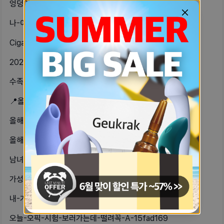
엉덩이-피부-때문에-고통받는-자기-있-3f20787c
나-이글-썼었는데-재투자-계속해서-7-1a671516
Cigar-궁금한-사람있어-잘-모르는-ed39cb8a
2024-셀프-어워즈-가성비템단연코-ead3cf7a
수족냉증-달고-살아서겨울만-되면-핫팩-c727c67d
📍올해-잘-산-가성비템-핀셋📍블랙헤드-dd183afe
올해-제일-잘-산-천원짜리-가성비템-98620bb9
올해-잘-산-가성비템필리밀리-강력고정-8a57409c
남녀의-자위에-대한-연구를-뇌과학자가-8f16a641
가성비-굿이었던-쿠팡템-추천세타필-바-8e5b482
내-가성비템-다이소-파우더항상-비싸게-c24c7f3
오늘-오픽-시험-보러가는데-떨려꼭-A-15fad169