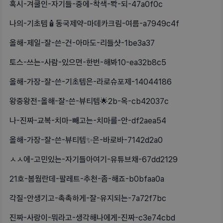
혹시-겨쿨인-자기들-중에-착색-뽝-되-47a0f0c
나의-기초템🧴동국제약-마데카크림-여름-a7949c4f
올해-제일-잘-쓴-건-아마도-리들샷-1be3a37
토스-쓰는-사람-있으면-한번-해봐10-ea32b8c5
올해-가장-잘-쓴-기초템은-라로슈포제-14044186
왕중왕전-올해-잘-쓴-뷰티템🌟2b-옥-cb42037c
나-진짜-교복-치마-빼고는-치마를-안-df2aea54
올해-가장-잘-쓴-뷰티템✨️은-바로바-7142d2a0
ㅅㅅ에-고민있는-자기들아여기-유튜브채-67dd2129
21호-봄웜란데-팔레트-추천-좀-해죠-b0bfaa0a
각질-안생기고-촉촉하게-잘-유지되는-7a72f7bc
진짜-사랑이-뭐라고-생각해나에게-진짜-c3e74cbd