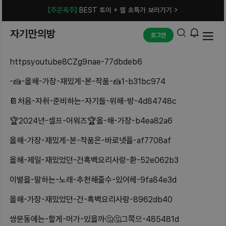
[주문폭주]
BEST 토이 + 젤 초특가 보러가기 >
자기만의방
로그인
httpsyoutube8CZg9nae-77dbdeb6
-🍰-올해-가장-재밌게-본-작품-🍰1-b31bc974
📔처음-자취-준비하는-자기들-위해-방-4d84748c
🏆2024년-셀프-어워즈🏆올-해-가장-b4ea82a6
올해-가장-재밌게-본-작품은-바로넷플-af7708af
올해-제일-재밌었던-건흑백요리사랑-환-52e062b3
이별을-말하는-노래-추천해줄수-있어헤-9fa84e3d
올해-가장-재밌었던-건-흑백요리사랑-8962db40
쌍문동에는-할게-머가-있을까🤔🤔그쪽으-485481d