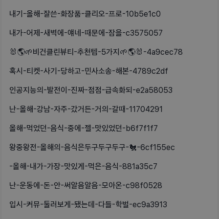
내기-올해-잘쓴-화장품-클리오-프로-10b5e1c0
내가-어제-새벽에-얘네-때문에-잠을-c3575057
🐰🌎🌱비건클린뷰티-추천템-5가지🌱🌎🐰-4a9cec78
혹시-티켓-사기-당하고-민사소송-해본-4789c2df
인공지능의-발전이-진짜-점점-급속화되-e2a58053
난-올해-강남-자주-갔거든-거의-갈때-11704291
올해-먹었던-음식-중에-젤-맛있었던-b6f7f1f7
왕중왕전-올해의-음식은두구두구두구-🐔-6cf155ec
-올해-내가-가장-맛있게-먹은-음식-881a35c7
난-운동에-돈-안-써알음알음-모아온-c98f0528
입시-커뮤-둘러보게-됐는데-다들-학벌-ec9a3913