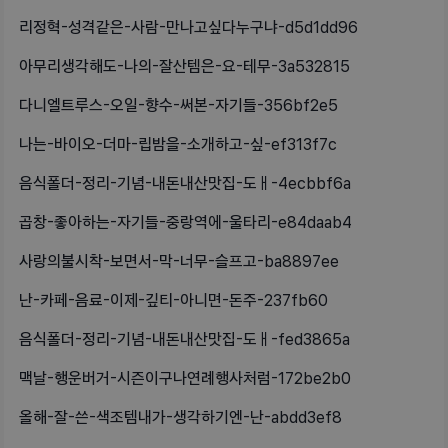
리정혁-성격같은-사람-만나고싶다누구냐-d5d1dd96
아무리생각해도-나의-잘산템은-요-테무-3a532815
다니엘트루스-오일-향수-써본-자기들-356bf2e5
나는-바이오-더마-립밤을-소개하고-싶-ef313f7c
음식폴더-정리-기념-내돈내산맛집-도ㅐ-4ecbbf6a
곱창-좋아하는-자기들-중랑역에-울타리-e84daab4
사랑의불시착-보면서-막-너무-슬프고-ba8897ee
난-카페-음료-이제-깊티-아니면-돈주-237fb60
음식폴더-정리-기념-내돈내산맛집-도ㅐ-fed3865a
맥날-행운버거-시즌이구나연례행사처럼-172be2b0
올해-잘-쓴-색조템내가-생각하기엔-난-abdd3ef8