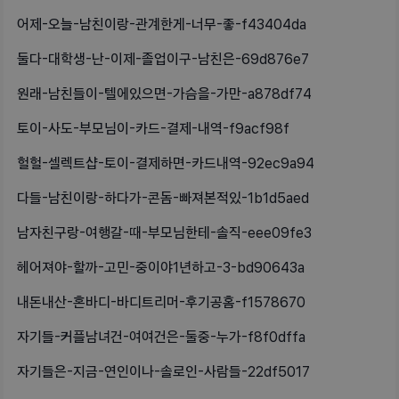
어제-오늘-남친이랑-관계한게-너무-좋-f43404da
둘다-대학생-난-이제-졸업이구-남친은-69d876e7
원래-남친들이-텔에있으면-가슴을-가만-a878df74
토이-사도-부모님이-카드-결제-내역-f9acf98f
헐헐-셀렉트샵-토이-결제하면-카드내역-92ec9a94
다들-남친이랑-하다가-콘돔-빠져본적있-1b1d5aed
남자친구랑-여행갈-때-부모님한테-솔직-eee09fe3
헤어져야-할까-고민-중이야1년하고-3-bd90643a
내돈내산-혼바디-바디트리머-후기공홈-f1578670
자기들-커플남녀건-여여건은-둘중-누가-f8f0dffa
자기들은-지금-연인이나-솔로인-사람들-22df5017