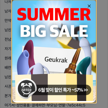
나처럼-연애-오랫동안-안-한-사람-또-77b46f0a
남자한테-핑크꽃선물은-좀그런가-ce0acfda
만약에-성병검사했다가-균-나오고애인이-8a5c78e4
남친이-내-브라사이즈-한번에-맞췄는데-d1840456
전남친한테서-가스라이팅-폭언-막말-너-6390ee2b
자기들생리전후로-하고싶어-미춰버리겠단-e9bdb7b5
원래-섹스하고나서-밑에-좀-아파지금-86641916
배란냉-개오랜만에-봤다-오늘드디어-생-c28c844d
남친이랑-이제-600일-정도-됐어-근-fc114680
사귄지-얼마-안-된-남친이-커플인걸-f75184ab
본가-사는-자기들은-자위-얼마나-자주-eb22b7a8
여기서-성인용품-결제하면-부모님-연말-7e5c44c5