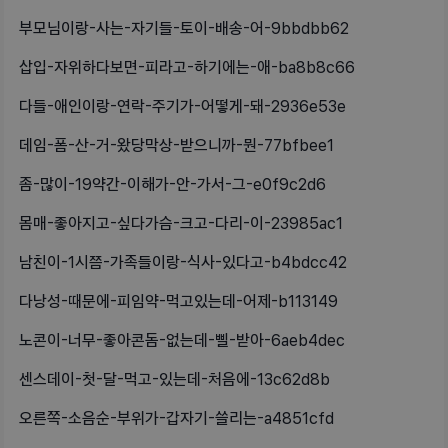
부모님이랑-사는-자기들-토이-배송-어-9bbdbb62
삽입-자위하다보면-피라고-하기에는-애-ba8b8c66
다들-애인이랑-연락-주기가-어떻게-돼-2936e53e
데임-폼-산-거-왔당막상-받으니까-뭔-77bfbee1
좀-많이-19약간-이해가-안-가서-그-e0f9c2d6
몸매-좋아지고-싶다가슴-크고-다리-이-23985ac1
남친이-1시쯤-가족들이랑-식사-있다고-b4bdcc42
다낭성-때문에-피임약-먹고있는데-어제-b113149
노콘이-너무-좋아콘돔-없는데-삘-받아-6aeb4dec
센스데이-첫-달-먹고-있는데-처음에-13c62d8b
오른쪽-소음순-부위가-갑자기-쓸리는-a4851cfd