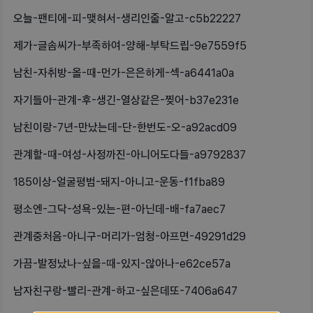
오늘-팬티에-피-맺혀서-생리인줄-알고-c5b22227
제가-글솜씨가-부족하여-양해-부탁드립-9e7559f5
남친-자취방-올-때-먼가-은은하게-섹-a6441a0a
자기들아-관계-후-생긴-열상같은-찢어-b37e231e
남친이랑-7년-만났는데-단-한번도-오-a92acd09
관계할-때-여성-사정까진-아니어도다들-a9792837
185이상-얼굴평범-돼지-아니고-운동-f1fba89
평소엔-그닥-성욕-있는-편-아닌데-배-fa7aec7
관계중처음-아니구-머리가-엄청-아프면-49291d29
가끔-발정났나-싶을-때-있지-않아나-e62ce57a
남자친구랑-빨리-관계-하고-싶은데또-7406a647