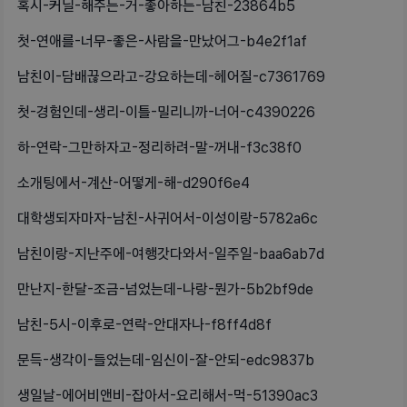
혹시-커닐-해주는-거-좋아하는-남친-23864b5
첫-연애를-너무-좋은-사람을-만났어그-b4e2f1af
남친이-담배끊으라고-강요하는데-헤어질-c7361769
첫-경험인데-생리-이틀-밀리니까-너어-c4390226
하-연락-그만하자고-정리하려-말-꺼내-f3c38f0
소개팅에서-계산-어떻게-해-d290f6e4
대학생되자마자-남친-사귀어서-이성이랑-5782a6c
남친이랑-지난주에-여행갓다와서-일주일-baa6ab7d
만난지-한달-조금-넘었는데-나랑-뭔가-5b2bf9de
남친-5시-이후로-연락-안대자나-f8ff4d8f
문득-생각이-들었는데-임신이-잘-안되-edc9837b
생일날-에어비앤비-잡아서-요리해서-먹-51390ac3