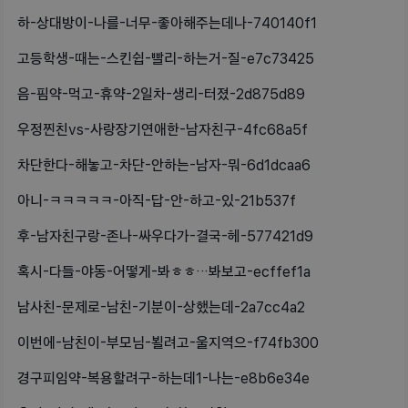
하-상대방이-나를-너무-좋아해주는데나-740140f1
고등학생-때는-스킨쉽-빨리-하는거-질-e7c73425
음-핌약-먹고-휴약-2일차-생리-터졌-2d875d89
우정찐친vs-사랑장기연애한-남자친구-4fc68a5f
차단한다-해놓고-차단-안하는-남자-뭐-6d1dcaa6
아니-ㅋㅋㅋㅋㅋ-아직-답-안-하고-있-21b537f
후-남자친구랑-존나-싸우다가-결국-헤-577421d9
혹시-다들-야동-어떻게-봐ㅎㅎ…봐보고-ecffef1a
남사친-문제로-남친-기분이-상했는데-2a7cc4a2
이번에-남친이-부모님-뵐려고-울지역으-f74fb300
경구피임약-복용할려구-하는데1-나는-e8b6e34e