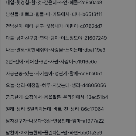
내일-첫경험-할-것-같은데-조언-해줄-2c9a0ad8
남친들-바쁘고-힘들-때-카톡에서-티나-b65f3f11
전남친이-에타-친구-끊음내가-미련이-c0782dd7
다들-남자친구랑-연락-텀이-어느정도야-21607249
나는-말로-표현해줘야-사랑을-느끼는데-dbaf19e3
2년-전에-헤어진-6년-사귄-사람이-c1916e0c
자궁근종-있는-자기들아-성관계-할때-ce9ba05f
오늘-생리-예정일-하루-지났는데-생리-d4805056
궁금한게-술집에서-몸을팔든-온라인에서-13ec51b4
원래-생리-5일씩하는데-바로-전-생리-86c17064
남자친구가-나보다-3살-연상인데-엄마-af977a22
남친이-자기들한테-꼴린다는-말-하면-bb0fa3e9