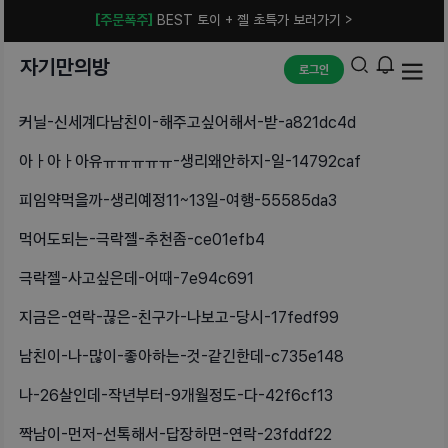
[주문폭주]
BEST 토이 + 젤 초특가 보러가기 >
자기만의방
로그인
커닐-신세계다남친이-해주고싶어해서-받-a821dc4d
아ㅏ아ㅏ아유ㅠㅠㅠㅠㅠ-생리왜안하지-일-14792caf
피임약먹을까-생리예정11~13일-여행-55585da3
먹어도되는-극락젤-추천좀-ce01efb4
극락젤-사고싶은데-어때-7e94c691
지금은-연락-끊은-친구가-나보고-당시-17fedf99
남친이-나-많이-좋아하는-것-같긴한데-c735e148
나-26살인데-작년부터-9개월정도-다-42f6cf13
짝남이-먼저-선톡해서-답장하면-연락-23fddf22