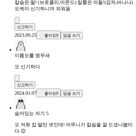
칼슘은 딸! (브로콜리,아몬드) 칼륨은 아들!(감자,바나나)
오케이 신기하니까 외워둠
신고하기
2023.09.25
좋아요0
답글 쓰기
이름모를 앵무새
오 신기하다
신고하기
2024.01.07
좋아요0
답글 쓰기
숨어있는 자기 5
오 저희 집 딸만 셋인데! 어무니가 칼슘을 잘 드셨나봅미
다 😉