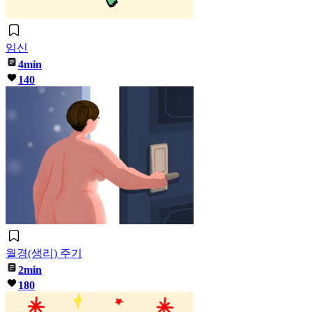
임신
4min
140
월경(생리) 주기
2min
180