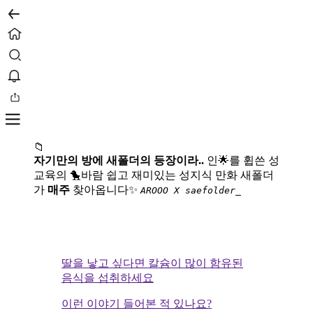
📁
자기만의 방에 새폴더의 등장이라..
인🌟를 휩쓴 성
교육의 🐤바람
쉽고 재미있는 성지식 만화 새폴더
가
매주
찾아옵니다✨
AROOO X saefolder_
딸을 낳고 싶다면 칼슘이 많이 함유된
음식을 섭취하세요
이런 이야기 들어본 적 있나요?