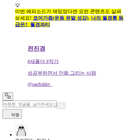
💡
이번 에피소드가 재밌었다면 요런 콘텐츠도 살펴
보세요!
코어가즘(운동 유발 성감)
,
나의 월경통 등
급은?
,
월경파티
전진경
#새폴더 #작가
성공부하면서 만화 그리는 사람
@saefolder_
익명