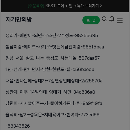
[주문폭주]
BEST 토이 + 젤 초특가 보러가기 >
자기만의방
로그인
생리가-배란이-되면-무조건-2주정도-98255695
썸남이랑-데이트-하기로-햇는데남친이랑-965f5baa
썸남-서울-살고-나는-충청도-사는데놀-597daa57
1년-넘게-만나면서-남친-한번도-질-c56baecb
처음-만나는데-상대가-7살연상인데상대-2a25670a
성관계-이후-14일인데-임테기-하면-34c836a8
남친이-자지빨아주는거-좋아하거든나-처-9a9f19fa
솔직히-남자-성욕은-지배욕이고-찐여자-773ed99
-58343626