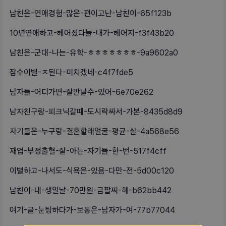
남친은-연애경험-많은-편이고난-남친이-65f123b
10년연애하고-헤어졌다늘-내가-헤어지-f3f43b20
남친은-군대-나는-유학-ㅎㅎㅎㅎㅎㅎㅎ-9a9602a0
잠수이별-ㅈ된다-미치겠네-c4f7fde5
남자들-어디가면-잘만날수-있어-6e70e262
남자친구랑-피크닉갈때-도시락싸서-가본-8435d8d9
자기들은-누구랑-결혼할래얼굴-평균-살-4a568e56
재업-부정출혈-잘-아는-자기들-한-번-517f4cff
이별하고-나서도-식욕은-있음-다만-전-5d00c120
남친이-내-생일날-70만원-금팔찌-해-b62bb442
여기-글-눈팅하다가-보통은-남자가-여-77b77044