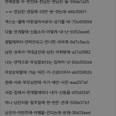
연애경험-두-번인데-전남친-현남친-둘-59da7a25
ㅅㅂ-전남친-생일에-25만-원-썻는데-d4b356f1
섹스는-왤케-야한걸까서로의-성기를-비-70c6069d
다들-관계할때-신음소리-어떻게-내-난-9352eee6
썸탈때부터-연락안되고-만나면-과하게-9d7c5ecb
남친-성욕이-역대급인데-남친-자취방에-a27a3982
나는-갠적으로-무심함보다는-집착이-낫-8bb552eb
여성상위할때-가슴-쳐진-거-신경쓰여서-ab05982b
원래-서로-부모님한테-자기-애인-사진-eaa257af
샤갈-집에서-관계할때마다-내가-신음을-d10d32df
아니-남친이랑-일주일에-한-번은-관계-508e37bf
남친이-이번주에-여행을-간다는데-문제-38d13eed