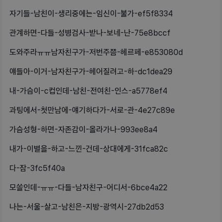
자기들-남친이-생리중에는-임신이-불가-ef5f8334
관계하면-다들-성병검사-받나-보네-난-75e8bccf
도와주라ㅠㅠ남자친구가-저번주쯤-헤르페-e853080d
얘들아-이거-남자친구가-헤어질려고-하-dc1dea29
내-가슴이-c컵인데-남친-전여친-인스-a5778ef4
과팅에서-첫만남에-얘기하다가-서로-관-4e27c89e
가슴성형-하면-자존감이-올라가나-993ee8a4
내가-이별을-하고-느낀-건데-상대에게-31fca82c
다-잠-3fc5f40a
모쏠인데-ㅠㅠ-다들-남자친구-어디서-6bce4a22
나는-서울-살고-남친은-지방-광역시-27db2d53