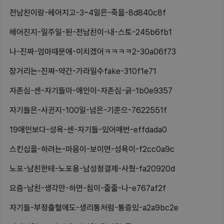
전남친이랑-헤어지고-3~4일은-죽을-8d840c8f
헤어진지-일주일-된-전남친이-내-스토-245b6fb1
나-진짜-엄마때문에-미치겠어ㅋㅋㅋㅋ2-30a06f73
장거리는-진짜-약간-가라일수fake-310f1e71
자존심-센-자기들아-애인이-자존심-긁-1b0e9357
자기들은-사귄지-100일-넘은-기준으-7622551f
19애인보다-성욕-센-자기들-있어매번-effdada0
스킨십을-하려는-마음이-보이면-성욕이-f2cc0a9c
노포-남친한테-노포용-남성청결제-사줬-fa20920d
요즘-남친-생각만-하면-침이-줄줄-나-e767af2f
자기들-부정출혈에도-생리통처럼-통증있-a2a9bc2e