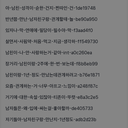
아-남친-성격이-슌한-건지-찐따인-건-1de19748
반년쯤-만난-남자친구랑-관계할때-늘-be90a950
있자나-막-연애에-밀당이-필수야-막-f3aad4f0
살면서-사핌약-처음-먹고-지금-생각하-ff549730
남친이-나-안-사랑하는거-같아-int-a0c260ea
장거리-남친이랑-2주에-한-번-보는데-f8b8eb99
남친이랑-1년-정도-만났는데관계하려고-b76e1871
요즘-관계하는-거-너무-아프고-느낌이-a248f87c
거기에-대한-속설-있잖아-티존이-뚜렷-e8a3c2e5
남자들은-왜-입에-싸는걸-좋아할까-de405733
자기들아-남자친구랑-만난지-1년정도-adb2d23b