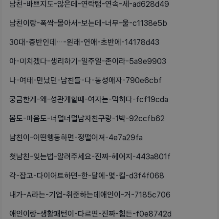
남친-바쁘지도-않은데-연락텀-연속-세-ad628d49
남친이랑-폭싹-몰아서-보는데-너무-울-c1138e5b
30대-중반인데…-원래-연애-초반에-14178d43
아-미치겠다-생리하기-일주일-존이라-5a9e9903
나-여태-만났던-남친들-다-동성애자-790e6cbf
궁금한게-왜-성관계할때-여자는-먹히다-fcf19cda
몸도-마음도-너덜너덜남자친구랑-1박-92ccfb62
남친이-어떤행동하면-정떨어져-4e7a29fa
첫남친-잊는법-알려주세요-진짜-헤어지-443a801f
각-잡고-다이어트하면-한-달에-몇-킬-d3f4f068
내가-A라는-기업-취준하는데애인이-거-7185c706
애인이랑-생활패턴이-다르면-진짜-힘든-f0e8742d