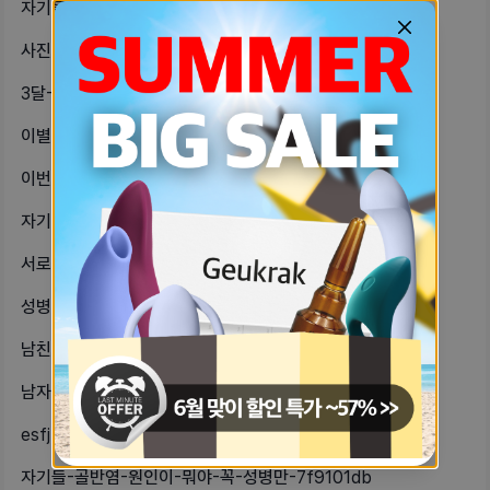
자기들아-나-큰일낫어맥북-궁금해서-사-4eec4e87
사진-주의-🔥🔥관계한지-10일-됐고-65702459
3달-시간-갖는건-이별하자-이거지-c0be6593
이별한-지-일주일차-나름-잘-견디고-c8291503
이번에-남친주려고-목도리-떴거든그리고-12156850
자기들중에-남친이랑-해외롱디하는-자기-b5c43180
서로-썸-탈까말까-하는-사람이-있는데-c801ee47
성병검사는-산부인과-가서-STD검사-d944696
남친만날때-남친이-대부분-데리러-와-ce49aa01
남자친구-센스가-너무-없어서-힘들다-ad495b22
esfj-좀-통제형이야-남친-esfj-32131f7e
자기들-골반염-원인이-뭐야-꼭-성병만-7f9101db