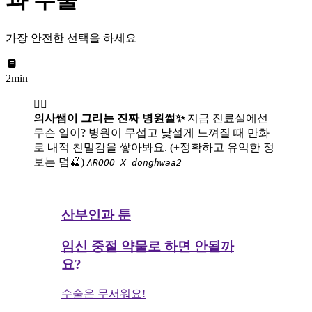
과 수술
가장 안전한 선택을 하세요
2min
👩‍⚕️
의사쌤이 그리는 진짜 병원썰✨
지금 진료실에선
무슨 일이? 병원이 무섭고 낯설게 느껴질 때 만화
로 내적 친밀감을 쌓아봐요. (+정확하고 유익한 정
보는 덤🍒)
AROOO X donghwaa2
산부인과 툰
임신 중절 약물로 하면 안될까
요?
수술은 무서워요!