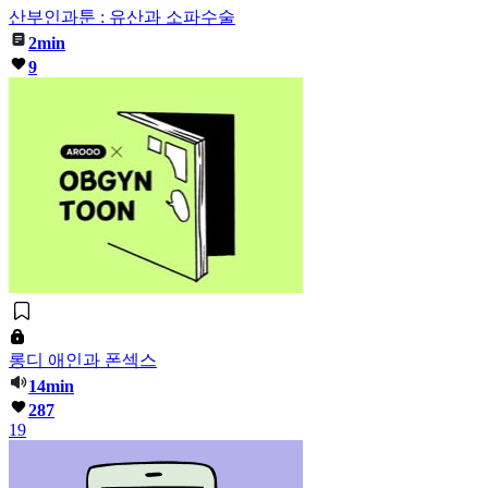
산부인과툰 : 유산과 소파수술
2min
9
롱디 애인과 폰섹스
14min
287
19