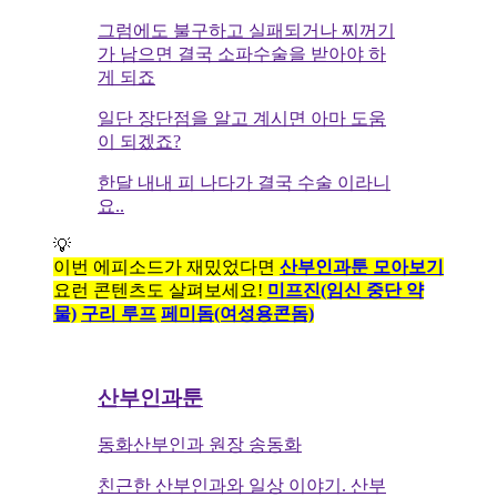
그럼에도 불구하고 실패되거나 찌꺼기
가 남으면 결국 소파수술을 받아야 하
게 되죠
일단 장단점을 알고 계시면 아마 도움
이 되겠죠?
한달 내내 피 나다가 결국 수술 이라니
요..
💡
이번 에피소드가 재밌었다면
산부인과툰 모아보기
요런 콘텐츠도 살펴보세요!
미프진(임신 중단 약
물)
구리 루프
페미돔(여성용콘돔)
산부인과툰
동화산부인과 원장 송동화
친근한 산부인과와 일상 이야기. 산부