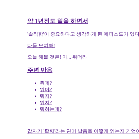
약 1년정도 일을 하면서
'솔직함'이 중요하다고 생각하게 된 에피소드가 있다
다들 모여봐!
오늘 해볼 것은! 아... 뭐더라
주변 반응
뭔데?
뭐야?
뭐지?
뭐지?
뭐하는데?
갑자기 '팔찌'라는 단어 발음을 어떻게 읽는지 기억이