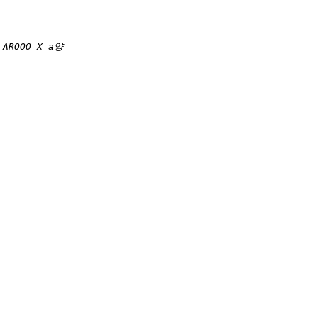
.
AROOO X a양