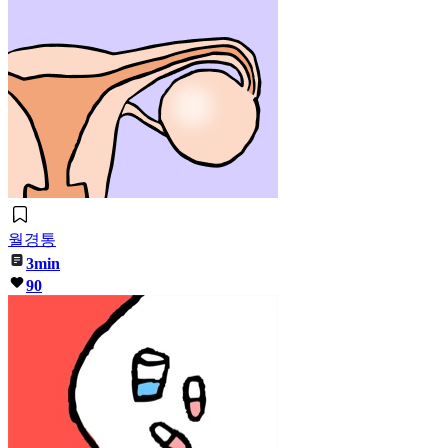
월경통
3min
90