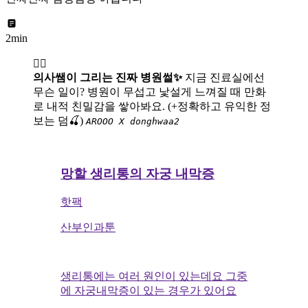
2min
👩‍⚕️
의사쌤이 그리는 진짜 병원썰✨
지금 진료실에선
무슨 일이? 병원이 무섭고 낯설게 느껴질 때 만화
로 내적 친밀감을 쌓아봐요. (+정확하고 유익한 정
보는 덤🍒)
AROOO X donghwaa2
망할 생리통의 자궁 내막증
핫팩
산부인과툰
생리통에는 여러 원인이 있는데요 그중
에 자궁내막증이 있는 경우가 있어요