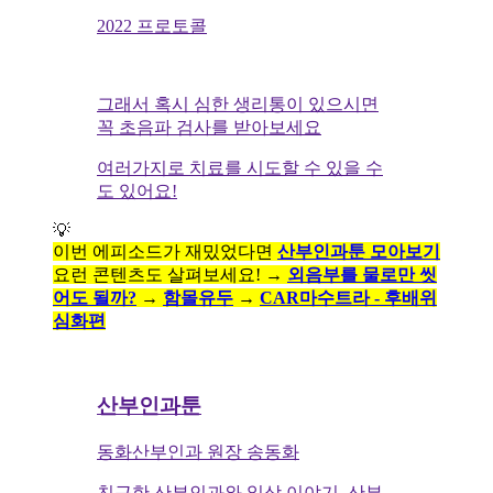
2022 프로토콜
그래서 혹시 심한 생리통이 있으시면
꼭 초음파 검사를 받아보세요
여러가지로 치료를 시도할 수 있을 수
도 있어요!
💡
이번 에피소드가 재밌었다면
산부인과툰 모아보기
요런 콘텐츠도 살펴보세요! →
외음부를 물로만 씻
어도 될까?
→
함몰유두
→
CAR마수트라 - 후배위
심화편
산부인과툰
동화산부인과 원장 송동화
친근한 산부인과와 일상 이야기. 산부