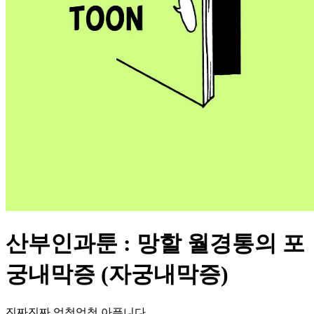
산부인과툰 : 망할 월경통의 포
궁내막증 (자궁내막증)
진짜진짜 엄청엄청 아픕니다