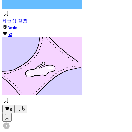
세균성 질염
3min
52
6
0