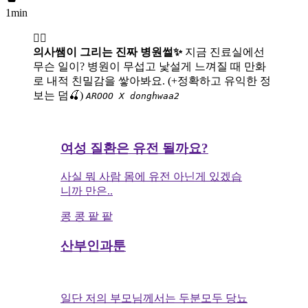
1min
👩‍⚕️
의사쌤이 그리는 진짜 병원썰✨
지금 진료실에선
무슨 일이? 병원이 무섭고 낯설게 느껴질 때 만화
로 내적 친밀감을 쌓아봐요. (+정확하고 유익한 정
보는 덤🍒)
AROOO X donghwaa2
여성 질환은 유전 될까요?
사실 뭐 사람 몸에 유전 아닌게 있겠습
니까 만은..
콩 콩 팥 팥
산부인과툰
일단 저의 부모님께서는 두분모두 당뇨