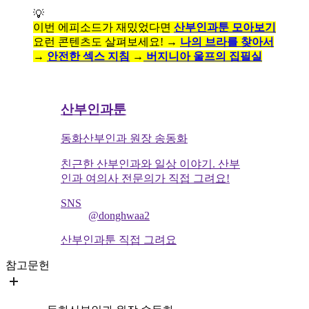
💡
이번 에피소드가 재밌었다면
산부인과툰 모아보기
요런 콘텐츠도 살펴보세요! →
나의 브라를 찾아서
→
안전한 섹스 지침
→
버지니아 울프의 집필실
산부인과툰
동화산부인과 원장 송동화
친근한 산부인과와 일상 이야기. 산부
인과 여의사 전문의가 직접 그려요!
SNS
@donghwaa2
산부인과툰 직접 그려요
참고문헌