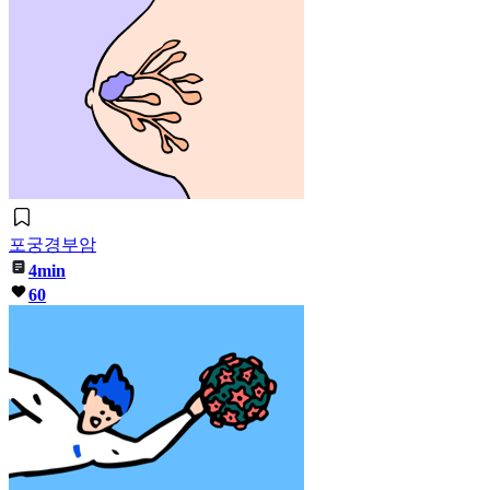
포궁경부암
4min
60