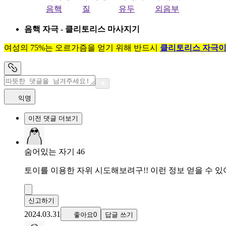
음핵
질
유두
외음부
음핵 자극 - 클리토리스 마사지기
여성의 75%는 오르가즘을 얻기 위해 반드시
클리토리스 자극이
익명
이전 댓글 더보기
숨어있는 자기 46
토이를 이용한 자위 시도해보려구!! 이런 정보 얻을 수 있
신고하기
2024.03.31
좋아요0
답글 쓰기