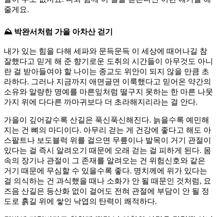
줄게요.
⛰️ 박완서처럼 가을 아차산 걷기
내가 있는 힘을 다해 세파와 문득문득 이 세상에 때어나길 참
잘했다고 믿게 해 준 향기로운 도취의 시간들이 아무것도 아니
란 걸 받아들여야 할 나이는 종교도 위안이 되지 않을 만큼 초
라하다. 그러나 지금까지 애면글면 이룩했다고 믿어온 약간의
소유와 알량한 명예를 마른잎처럼 떨구지 못하는 한 마른 나뭇
가지 위에 다다른 까마귀보다 더 초라해지리라는 걸 안다.
가을이 깊어갈수록 산길은 푹신푹신해진다. 늙을수록 예민해
지는 건 뼈의 마디이다. 아무리 걷는 게 건강에 좋다고 해도 아
스팔트나 보도블럭 위를 걸으면 무릎이나 발목이 거기 관절이
있다는 걸 즉시 알려오기 때문에 오래 걷는 걸 피하게 된다. 몸
속의 장기나 관절이 그 존재를 알려오는 건 위험신호와 같은
거기 때문에 무심할 수 있을수록 좋다. 명치께에 위가 있다는
걸 의식하는 건 과식했을 때나 소화가 안 될 때문인 것처럼, 요
즈음 산길은 등산화 없이 걸어도 전혀 관절에 부담이 안 될 정
도로 흙길 위에 쌓인 낙엽의 탄력이 쾌적하다.