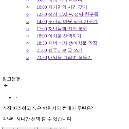
○
10:00
자기만의 시간 갖기
○
12:00
점심 식사 w. 성당 친구들
○
14:00
노란집 마당 정원 가꾸기
○
17:00
지인들과 전화 통화
○
18:00
아치울 산책하기
○
18:30
저녁 식사 @아치울 맛집
○
21:00
컴퓨터로 글 쓰기
○
23:30
내일을 그리며 잠들기
참고문헌
・
가장 따라하고 싶은 박완서의 썬데이 루틴은?
546
하나만 선택 할 수 있습니다.