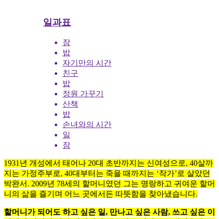
일과표
잠
밥
자기만의 시간
친구
밥
정원 가꾸기
산책
밥
손녀와의 시간
일
잠
1931년 개성에서 태어나 20대 초반까지는 신여성으로, 40살까
지는 가정주부로, 40대부터는 죽을 때까지는 ‘작가’로 살았던
박완서. 2009년 78세의 할머니였던 그는 명랑하고 귀여운 할머
니의 삶을 즐기며 어느 곳에서든 따뜻함을 찾아냈습니다.
할머니가 되어도 하고 싶은 일, 만나고 싶은 사람, 쓰고 싶은 이