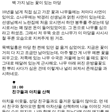
백 가지 넘는 꽃이 있는 마당
10년을 넘게 직접 심고 가꾼 꽃과 나무들에는 저마다 사연이
있어요. 소나무에는 박경리 선생님과 얽힌 사연이 있는데요.
선생님께서 노란집에 처음 오시면서 하얀 봉투를 주셨는데 당
시로서는 꽤 많은 돈이 들어있었어요. 그 돈으로 나무를 심으
라고 하셨죠. 그래서 저 우뚝 솟은 소나무가 이 마당을 사시사
철 푸른 모습으로 지켜주게 된 거죠.
목백일홍은 마당 한 켠에 있던 걸 옮겨 심었어요. 지금은 꽃이
거의 다 지고 조금만 남아있는데, 아주 빨간 게 너무 예쁜 꽃을
피우고요. 저쪽에 있는 나무 수국은 겨울에 눈이 올 때도 꽃이
그대로 매달려 있는게 근사해요. 나무 아래 퍼진 은방울꽃도
한 뿌리 사다가 심은 건데 이렇게나 널리 퍼져서 존재감을 과
시하네요.
🌳
18 : 00
친구들과 아치울 산책
아치울 이웃들, 성당 친구들과도 즐거운 일들이 많아요. 먼 데
서 친구와 찾아오면 함께 아차산을 산책하며 나눌 이야깃 거리
들이 수도 없지요. 나와 함께 이 길을 걷는다면 이런 얘기를 해