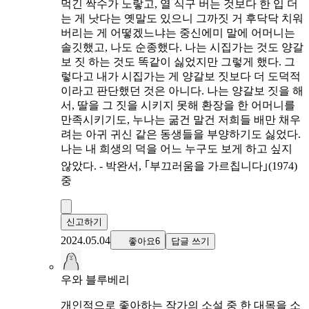
먹긴 싹수가 노랗고, 열 식구 버는 것보다 한 입 더
는 게 낫다는 옛말도 있으니 그까짓 거 후닥닥 치워
버리는 게 어떻겠느냐는 중신에미 말에 어머니는
솔깃했고, 나도 순종했다. 나는 시집가는 것도 양갈
보 짓 하는 것도 똑같이 싫었지만 그렇게 했다. 그
렇다고 내가 시집가는 게 양갈보 짓보다 더 도덕적
이라고 판단했던 것은 아니다. 나는 양갈보 짓을 해
서, 딸을 그 짓을 시키지 못해 환장을 한 어머니를
만족시키기도, 누나는 굶건 말건 저희들 배만 채우
려는 아귀 귀신 같은 동생들을 부양하기도 싫었다.
나는 내 희생의 덕을 어느 누구도 보게 하고 싶지
않았다. - 박완서, ｢부끄러움을 가르칩니다｣(1974)
중
신고하기
2024.05.04
좋아요6
답글 쓰기
우와 블루베리
개인적으로 좋아하는 작가의 소설 중 한 대목을 소