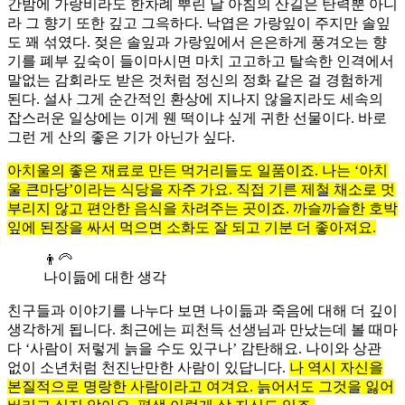
간밤에 가랑비라도 한차례 뿌린 날 아침의 산길은 탄력뿐 아니
라 그 향기 또한 깊고 그윽하다. 낙엽은 가랑잎이 주지만 솔잎
도 꽤 섞였다. 젖은 솔잎과 가랑잎에서 은은하게 풍겨오는 향
기를 폐부 깊숙이 들이마시면 마치 고고하고 탈속한 인격에서
말없는 감회라도 받은 것처럼 정신의 정화 같은 걸 경험하게
된다. 설사 그게 순간적인 환상에 지나지 않을지라도 세속의
잡스러운 일상에는 이게 웬 떡이냐 싶게 귀한 선물이다. 바로
그런 게 산의 좋은 기가 아닌가 싶다.
아치울의 좋은 재료로 만든 먹거리들도 일품이죠. 나는 ‘아치
울 큰마당’이라는 식당을 자주 가요. 직접 기른 제철 채소로 멋
부리지 않고 편안한 음식을 차려주는 곳이죠. 까슬까슬한 호박
잎에 된장을 싸서 먹으면 소화도 잘 되고 기분 더 좋아져요.
👨‍🦳
나이듦에 대한 생각
친구들과 이야기를 나누다 보면 나이듦과 죽음에 대해 더 깊이
생각하게 됩니다. 최근에는 피천득 선생님과 만났는데 볼 때마
다 ‘사람이 저렇게 늙을 수도 있구나’ 감탄해요. 나이와 상관
없이 소년처럼 천진난만한 사람이 있답니다.
나 역시 자신을
본질적으로 명랑한 사람이라고 여겨요. 늙어서도 그것을 잃어