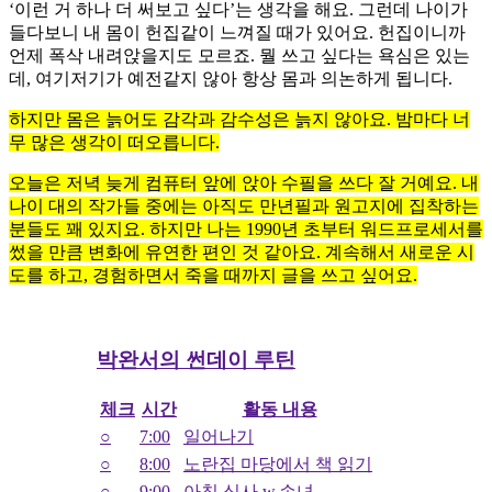
‘이런 거 하나 더 써보고 싶다’는 생각을 해요. 그런데 나이가
들다보니 내 몸이 헌집같이 느껴질 때가 있어요. 헌집이니까
언제 폭삭 내려앉을지도 모르죠. 뭘 쓰고 싶다는 욕심은 있는
데, 여기저기가 예전같지 않아 항상 몸과 의논하게 됩니다.
하지만 몸은 늙어도 감각과 감수성은 늙지 않아요. 밤마다 너
무 많은 생각이 떠오릅니다.
오늘은 저녁 늦게 컴퓨터 앞에 앉아 수필을 쓰다 잘 거예요. 내
나이 대의 작가들 중에는 아직도 만년필과 원고지에 집착하는
분들도 꽤 있지요. 하지만 나는 1990년 초부터 워드프로세서를
썼을 만큼 변화에 유연한 편인 것 같아요. 계속해서 새로운 시
도를 하고, 경험하면서 죽을 때까지 글을 쓰고 싶어요.
박완서의 썬데이 루틴
체크
시간
활동 내용
○
7:00
일어나기
○
8:00
노란집 마당에서 책 읽기
○
9:00
아침 식사 w.손녀