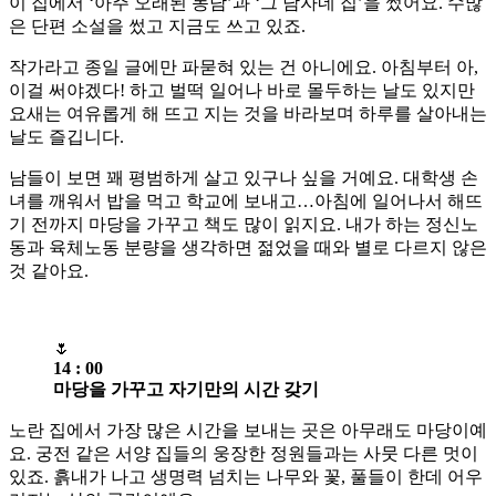
이 집에서 ‘아주 오래된 농담’과 ‘그 남자네 집’을 썼어요. 수많
은 단편 소설을 썼고 지금도 쓰고 있죠.
작가라고 종일 글에만 파묻혀 있는 건 아니에요. 아침부터 아,
이걸 써야겠다! 하고 벌떡 일어나 바로 몰두하는 날도 있지만
요새는 여유롭게 해 뜨고 지는 것을 바라보며 하루를 살아내는
날도 즐깁니다.
남들이 보면 꽤 평범하게 살고 있구나 싶을 거예요. 대학생 손
녀를 깨워서 밥을 먹고 학교에 보내고…아침에 일어나서 해뜨
기 전까지 마당을 가꾸고 책도 많이 읽지요. 내가 하는 정신노
동과 육체노동 분량을 생각하면 젊었을 때와 별로 다르지 않은
것 같아요.
🌷
14 : 00
마당을 가꾸고 자기만의 시간 갖기
노란 집에서 가장 많은 시간을 보내는 곳은 아무래도 마당이예
요. 궁전 같은 서양 집들의 웅장한 정원들과는 사뭇 다른 멋이
있죠. 흙내가 나고 생명력 넘치는 나무와 꽃, 풀들이 한데 어우