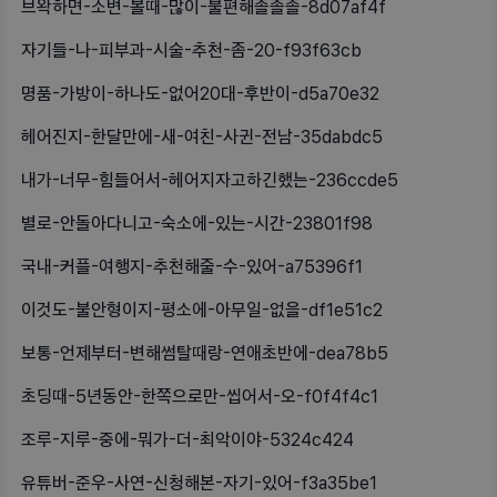
브왁하면-소변-볼때-많이-불편해졸졸졸-8d07af4f
자기들-나-피부과-시술-추천-좀-20-f93f63cb
명품-가방이-하나도-없어20대-후반이-d5a70e32
헤어진지-한달만에-새-여친-사귄-전남-35dabdc5
내가-너무-힘들어서-헤어지자고하긴했는-236ccde5
별로-안돌아다니고-숙소에-있는-시간-23801f98
국내-커플-여행지-추천해줄-수-있어-a75396f1
이것도-불안형이지-평소에-아무일-없을-df1e51c2
보통-언제부터-변해썸탈때랑-연애초반에-dea78b5
초딩때-5년동안-한쪽으로만-씹어서-오-f0f4f4c1
조루-지루-중에-뭐가-더-최악이야-5324c424
유튜버-준우-사연-신청해본-자기-있어-f3a35be1