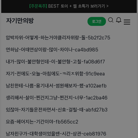
[주문폭주]
BEST 토이 + 젤 초특가 보러가기 >
자기만의방
로그인
압박자위-어떻게-하는거야클리자위랑-둘-5b2f2c75
연하남-어때연상이랑-많이-차이나-ca4bd985
내가-많이-불안형인데-이-불안형-고칠-fa08d6f7
자기-전에도-오늘-아침에도-ㅋ리ㅈ위함-91c9eea
남친한테-나름-용기내서-썸원해보자-했-a102aefb
생리해서-살이-찐건지그냥-찐건지-너무-1ac2ba46
있잖아-자기들운전하면서-신호-걸릴-때-abfd27b3
요즘-헤어지는-기간이야-fb565cc2
남자친구가-대학생이었을땐-시간-상관-ceb81976