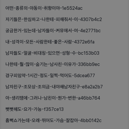
어떤-종류의-야동이-취향이야-1e5524ac
자기들은-한심하고-나한테-피해줘서-이-4307b4c2
궁금한거-있는데-남자들이-커뮤에서-여-4e2771bc
내-성격이-모든-사람한테-좋은-사람-4372e6fa
남자들도-얼굴-비대칭-있으면-성형-수-bc153b03
나한테-뭘-많이-숨기는-남사친-이유가-336bb9ec
경구피임약-1시간-정도-일찍-먹어도-5dcea677
남자친구-조모상-조의금-내야해남자친구-e8a2a2b7
아-생리땜에-그러나-남친이-뭔가-변한-a46bb764
뻣뻣해도-요가-가능-f357ce13
흠뻑쇼가는데-오래-뛰어도-가슴-잘잡아-4bb0142c