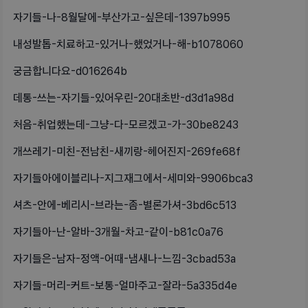
자기들-나-8월달에-부산가고-싶은데-1397b995
내성발톱-치료하고-있거나-했었거나-해-b1078060
궁금합니다요-d016264b
데통-쓰는-자기들-있어우린-20대초반-d3d1a98d
처음-취업했는데-그냥-다-모르겠고-가-30be8243
개쓰레기-미친-전남친-새끼랑-헤어진지-269fe68f
자기들아에이블리나-지그재그에서-세미와-9906bca3
셔츠-안에-베리시-브라는-좀-별론가셔-3bd6c513
자기들아-난-알바-3개월-차고-같이-b81c0a76
자기들은-남자-정액-어때-냄새나-느낌-3cbad53a
자기들-머리-커트-보통-얼마주고-잘라-5a335d4e