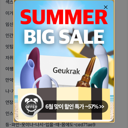
섹스할-때-여자도-허리-움직이는-거-95964844
이거-괜찮을까-남친이랑-여행가는데-남-c3f1a31e
임신-그런건-아닌데-생리-40일째-안-120b206e
인간관계-현타오고-답답하고-힘들고-스-657af78f
잇팁인-자기있어-6550c746
자취-설득하고-있는-21살-대학생인데-37e763b8
여행-한달-전에-자잘한거까지-계획-다-737db735
만약-남친이-전여친이랑-임신경험-있거-d284be78
나-개충격-받았는데-어떻게-생각해-직-32438ade
연장네일하는-자기들-안-불편해-486d0b16
인스타-게시물-숨김은-없나-친친만-보-8979fe02
등-파인-옷이나-나시-입을-때-몸에도-ced71ae9