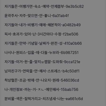
자기들은-여행가면-숙소-예약-언제쯤부-9e3b5c82
윤곽주사-자주-맞으면-안-좋니-6a31ab4f
자기들아-내가-비행기-예매-해본적이-a0482b49
픽서-효과가-있어-난-3시간마다-수정-f2be506
자기들은-만약-기념일-날짜가-완전-성-410a0b66
나시나-원피스-입을-때-다들-누브라-6b987251
자기들-이거-한-줄-맞지ㅠ젭알-도와줘-9cca121e
남자친구가-연락을-안-해서-스트레스-b4c50df1
착상혈은-조금-밖에-안-나오지-원래-546036cd
나-개인정보-까는-거-ㅈㄴ-예민해서-15bab756
분비물-색은-질떡거리고-치즈냄새-나는-ea661c6d