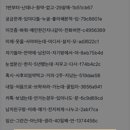
1번부터-난데나-청약-없고-29살에-1b51cb67
궁금한게-있어다들-누굴-좋아해본적-있-79c8601e
이것좀-봐줘-예민한건지나같이-전화하면-c4956389
이제-옷을-사야하는데-어디서-살지-모-ad3622c1
자기들아-만약에-남친이-자기방에서-어-8eb75b4d
눈썹문신-한지-5년됐는데-지우고-다시-f74b4c2c
혹시-사후피임약먹고-거의-2주-지났는-519dae58
내일-처음으로-브왁하러-가는데-꿀팁이-3856a941
카톡-보냈는데-안가는경우-있어나도-분-6c9d89cd
남자친구랑-미래-얘기-진지하게-나누고-2abf7ca
임신-그런건-아닌데-생리-40일째-안-1374458c