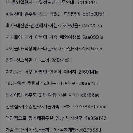
나-올영일한지-11일정도된-크루인데-5b140d71
한달전에-일주일-정도-먹었던-피임약이-bb1c085f
혹시-대진연-관련해서-아는-자기-있을-e4bf207a
자기들아-내가-이번에-가족-해외여행을-2aa0991a
자기들아-직장에서-나는-제대로-일-처-e28f52b3
양말-신고하면-더-느껴-3d5f4a21
자기들은-너무-바쁘면-연애에-에너지-2f69141a
19금-웹툰-추천해주라나는-HL만-보-c486d1c5
남친이랑-제주도-2박-여행-가본-자기-1d6f86ac
전셋집-거주중인-자기들아혹시-화구가스-845fdcbd
객관적으로-평가해줘두살-연상-남자친구-4e35ef42
가슴으로-아예-못-느끼는데-꼭지개발-e527588d