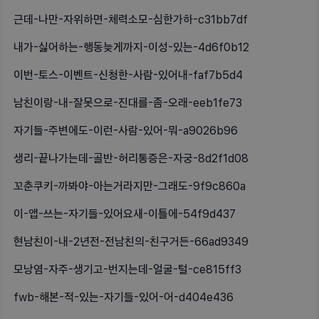
근데-나만-자위하면-체력소모-심한가하-c31bb7df
내가-싫어하는-행동늦게까지-이성-있는-4d6f0b12
이번-토스-이벤트-신청한-사람-있어내-faf7b5d4
남친이랑-내-잘못으로-진대를-좀-오래-eeb1fe73
자기들-주변에도-이런-사람-있어-뭐-a9026b96
생리-끝나가는데-골반-허리통증은-자궁-8d2f1d08
꼬춘쿠키-까봐야-아는거라지만-그래도-9f9c860a
이-앱-쓰는-자기들-있어요새-이틀에-54f9d437
현남친이-내-2년전-전남친의-친구거든-66ad9349
모낭염-자주-생기고-번지는데-얼굴-털-ce815ff3
fwb-해본-적-있는-자기들-있어-어-d404e436