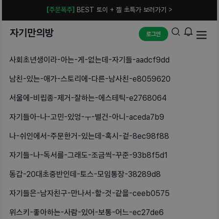
[주문폭주]
BEST 토이 + 젤 초특가 보러가기 >
자기만의방
로그인
사회초년생이라-아는-게-없는데-자기들-aadcf9dd
남친-있는-애가-스토리에-다른-남사친-e8059620
서울에-비립종-제거-잘하는-에스테틱-e2768064
자기들아-나-고민-있엉-ㅜ-별건-아니-aceda7b9
나-쉬인에서-주문한거-있는데-혹시-겉-8ec98f88
자기들-나-독서를-그래도-조금씩-꾸준-93b8f5d1
동갑-20대초중반인데-토스-모임통장-38289d8
자기들은-남자친구-만나서-할-것-같을-ceeb0575
위스키-좋아하는-사람-있어-보통-어느-ec27de6