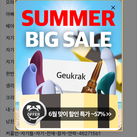
오마카세남자친구-생일에-오마카세-데려-b4599737
아빠랑-안-살고-엄마랑-살거나-아빠-60ead1d5
헤어짐은-어떻게-해야-하는-거야-자기-289ac24e
자기들-남친은-다투다가-자기가-울면-61d3db87
자기들-남친은-싸울-때-어떤-유형이야-df91963c
자기들은-남친-생기면-부모님한테-항상-7cd1ffa1
한번-사정하고-닦은-후에-노콘으로-비-270766e
생리-하루이틀만-좀-당기는-법없나-피-24f16881
크리스마스-선물-힌트로-유추해볼사람1-c4a9418d
내-소중이-레이저-받고-싶은데-이거-da1575dd
남친-생일이라-커스텀-케이크-하려는데-e488984a
커플인-자기들-자기-전에-잘자-연락-462715b1