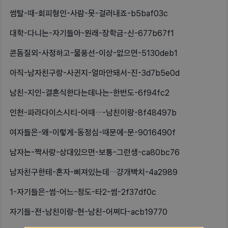
썸탈-때-회피형인-사람-못-걸러내죠-b5baf03c
대학-다니는-자기들아-원래-장학금-신-677b67f1
콘돔질외-사정하고-물풍선-이상-없으면-5130deb1
아직-남자친구랑-사귄지-얼마안돼서-진-3d7b5e0d
남친-지인-결혼식한다는데나는-한번도-6f94fc2
인천-파라다이스시티-어때…-남친이랑-8f48497b
여자들은-왜-이렇게-동정심-때문에-문-9016490f
남자는-짝사랑-상대있으면-보통-그런생-ca80bc76
남자친구한테-혼자-삐져있는데…걍개빡치-4a2989
1-자기들은-썸-어느-정도-타2-썸-2f37df0c
자기들-전-남친이랑-현-남친-어쩌다-acb19770