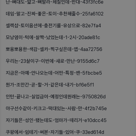
난-뼈대도-얇고-뼈말라-체질인데-반대-43f3fc6e
데임-말고-진짜-좋은-토이-추천해줄수-25fa6102
셀렉샵-토이옵션에-충전기를-유상으로-82e7fa4
모낭염이-턱에-살짝-났었는데-1-2시-20ade81c
뽀용뽀용한-색감-셀카-찍구싶은데-앱-4aa72756
우리는-23살이구-이번에-새로-만난-9155d6c7
지금은-아예-안나오는데-어떤-특정-팬-5fbcbe5
뭔가-조만간-곧-할-거-같은데-내가-bf6e5f1
인턴-끝나고-실업급여-예정인데원래는-9750826d
야구선수같이-키크고-떡대있는-사람-만-4f2b745e
자기들은-성인-됐는데도-엄마가-때리거-e10dcc45
쿠팡에서-임테기-써본-자기들-있어-쿠-33ed614d