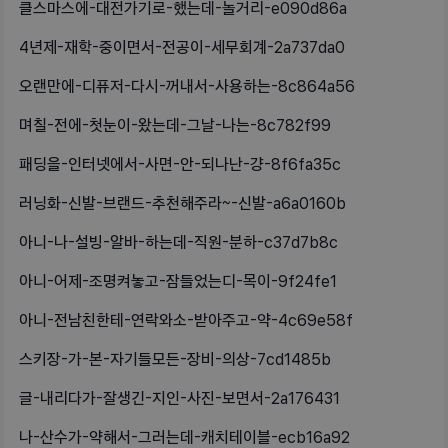
클스마스에-대전가기로-했는데-놀거리-e090d86a
4년제-재학-중이면서-전공이-세무회계-2a737da0
오랜만에-디퓨저-다시-꺼내서-사용하는-8c864a56
며칠-전에-첫눈이-왔는데-그날-나는-8c782f99
패딩을-인터넷에서-사면-안-되나난-걍-8f6fa35c
러닝화-신발-브랜드-추천해주라~-신발-a6a0160b
아니-나-설빙-알바-하는데-직원-분하-c37d7b8c
아니-어제-조명켜놓고-잠들었는디-목이-9f24fe1
아니-전남친한테-연락와소-받아주고-약-4c69e58f
스키장-가-본-자기들모든-장비-의상-7cd1485b
글-내리다가-잘생긴-지인-사진-보면서-2a176431
나-산수가-약해서-그러는데-캐치테이블-ecb16a92