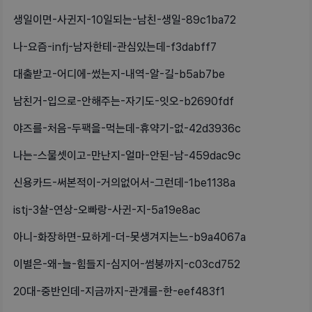
생일이면-사귄지-10일되는-남친-생일-89c1ba72
나-요즘-infj-남자한테-관심있는데-f3dabff7
대출받고-어디에-썼는지-내역-알-길-b5ab7be
남친거-입으로-안해주는-자기도-잇오-b2690fdf
야즈를-처음-두팩을-먹는데-휴약기-없-42d3936c
나는-스물셋이고-만난지-얼마-안된-남-459dac9c
신용카드-써본적이-거의없어서-그런데-1be1138a
istj-3살-연상-오빠랑-사귄-지-5a19e8ac
아니-화장하면-묘하게-더-못생겨지는느-b9a4067a
이별은-왜-늘-힘들지-심지어-썸붕까지-c03cd752
20대-중반인데-지금까지-관계를-한-eef483f1