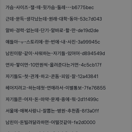
가슴-사이즈-잴-때-윗가슴-둘레---b6775bec
근데-문득-생각났는데-원래-대학-동아-53c7d043
알바-경력-없는데-단기-알바로-할-만-de19d2de
얘들아-ㅜ-스토리에-한-번에-내-사진-3a99945c
남친이랑-같이-샤워하는-자기들-있어어-d894549d
연차-쌓이면-10만원씩-올려준다는거면-4c5cb17f
자기들도-첫-관계-하고-콘돔-피임-잘-12a43841
헤어지려고-하는데첫-연애라서-이별통보-7fe76855
자기들은-여자-돈-마약-문제-중에-뭐-2d1f499c
서울에-매복사랑니-잘뽑는-병원-추천좀-8f3a0ff
남친이-돈빌려달라하면-어떨것같아-fe2d0000