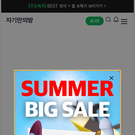
[주문폭주]
BEST 토이 + 젤 초특가 보러가기 >
자기만의방
로그인
예상치 못한 에러입니다.