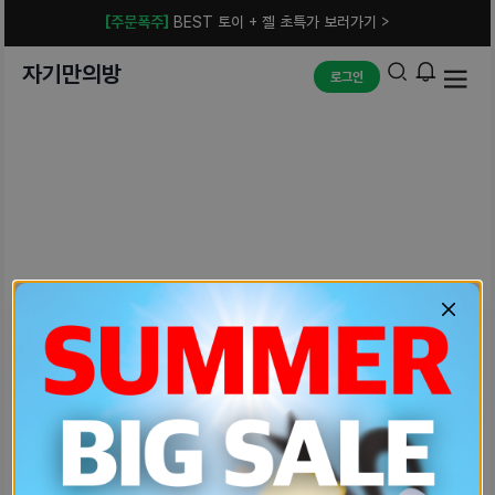
[주문폭주]
BEST 토이 + 젤 초특가 보러가기 >
자기만의방
로그인
예상치 못한 에러입니다.