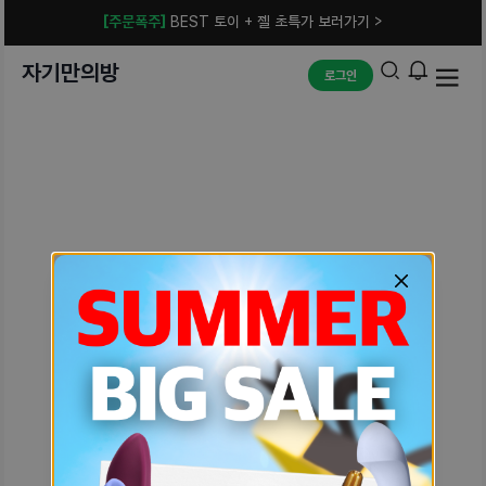
[주문폭주]
BEST 토이 + 젤 초특가 보러가기 >
자기만의방
로그인
예상치 못한 에러입니다.