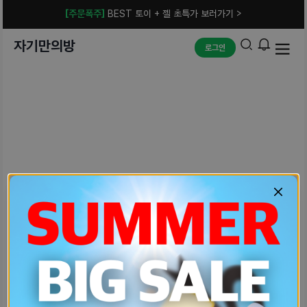
[주문폭주]
BEST 토이 + 젤 초특가 보러가기 >
자기만의방
로그인
예상치 못한 에러입니다.