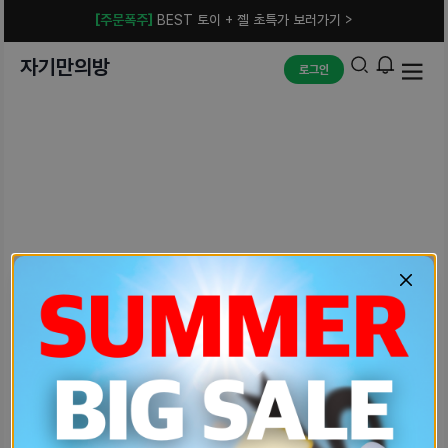
[주문폭주]
BEST 토이 + 젤 초특가 보러가기 >
자기만의방
로그인
예상치 못한 에러입니다.