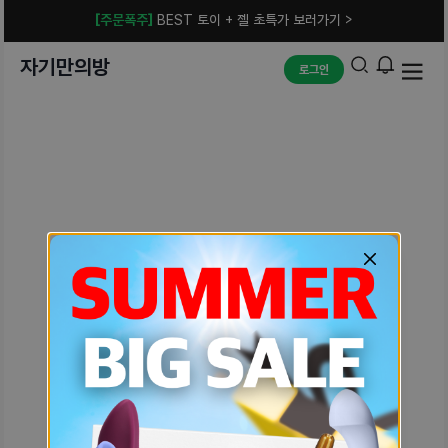
[주문폭주]
BEST 토이 + 젤 초특가 보러가기 >
자기만의방
로그인
예상치 못한 에러입니다.