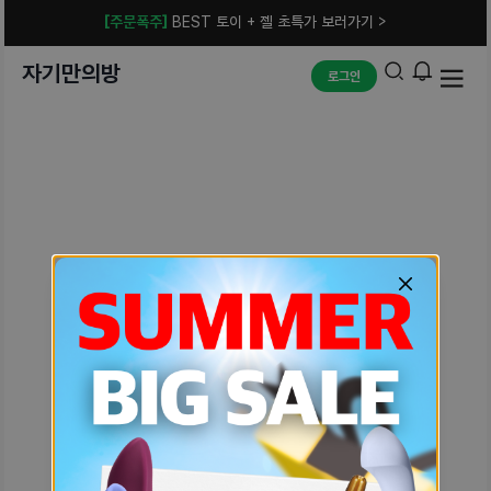
[주문폭주]
BEST 토이 + 젤 초특가 보러가기 >
자기만의방
로그인
예상치 못한 에러입니다.