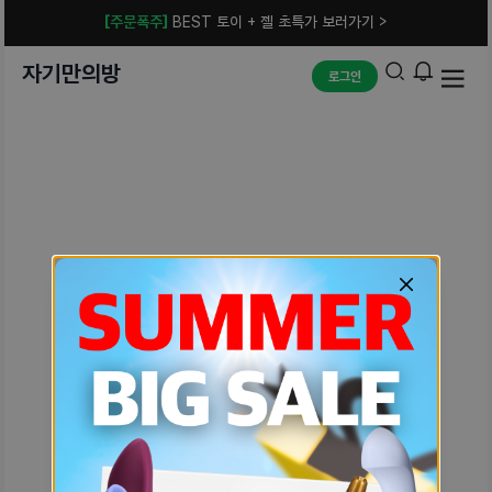
[주문폭주]
BEST 토이 + 젤 초특가 보러가기 >
자기만의방
로그인
예상치 못한 에러입니다.