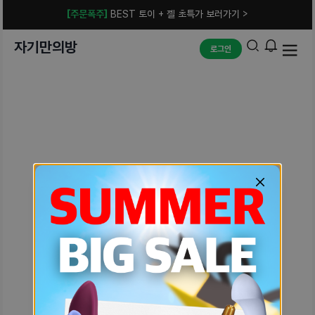
[주문폭주]
BEST 토이 + 젤 초특가 보러가기 >
자기만의방
로그인
예상치 못한 에러입니다.