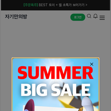
[주문폭주]
BEST 토이 + 젤 초특가 보러가기 >
자기만의방
로그인
예상치 못한 에러입니다.