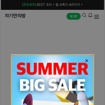
[주문폭주]
BEST 토이 + 젤 초특가 보러가기 >
자기만의방
로그인
예상치 못한 에러입니다.