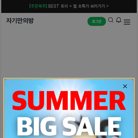
[주문폭주]
BEST 토이 + 젤 초특가 보러가기 >
자기만의방
로그인
예상치 못한 에러입니다.