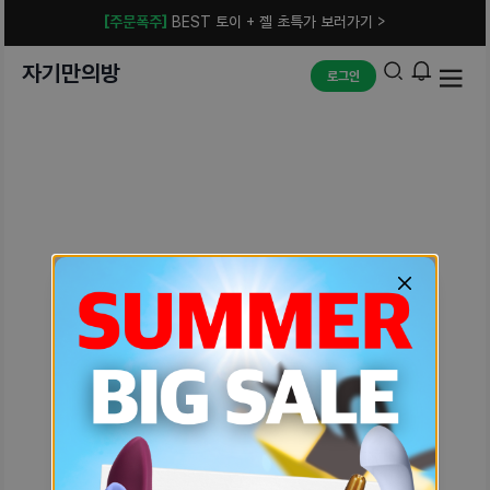
[주문폭주]
BEST 토이 + 젤 초특가 보러가기 >
자기만의방
로그인
예상치 못한 에러입니다.