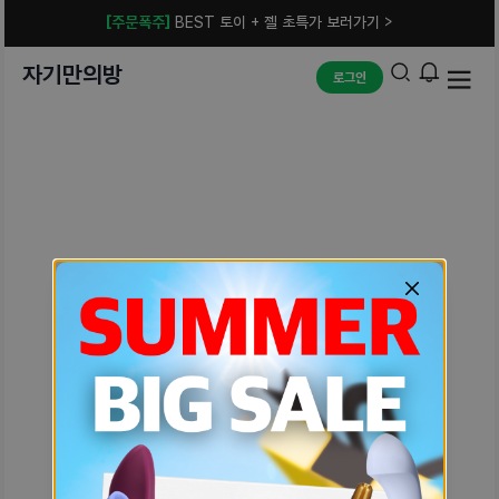
[주문폭주]
BEST 토이 + 젤 초특가 보러가기 >
자기만의방
로그인
예상치 못한 에러입니다.