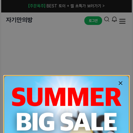
[주문폭주]
BEST 토이 + 젤 초특가 보러가기 >
자기만의방
로그인
예상치 못한 에러입니다.