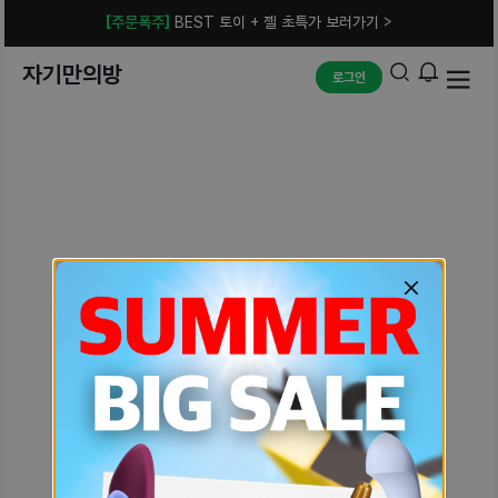
[주문폭주]
BEST 토이 + 젤 초특가 보러가기 >
자기만의방
로그인
예상치 못한 에러입니다.