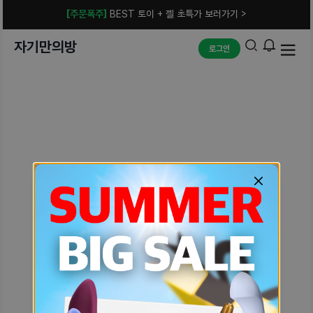
[주문폭주]
BEST 토이 + 젤 초특가 보러가기 >
자기만의방
로그인
예상치 못한 에러입니다.