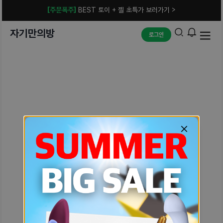
[주문폭주]
BEST 토이 + 젤 초특가 보러가기 >
자기만의방
로그인
예상치 못한 에러입니다.