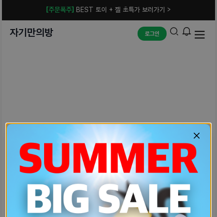
[주문폭주]
BEST 토이 + 젤 초특가 보러가기 >
자기만의방
로그인
예상치 못한 에러입니다.