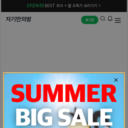
[주문폭주]
BEST 토이 + 젤 초특가 보러가기 >
자기만의방
로그인
예상치 못한 에러입니다.